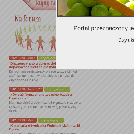
Portal przeznaczony je
Czy uko
2026/08/08 Mixon
czytaj więcej...
Dlaczego warto wybierać dobrze
dopasowaną bieliznę dla kobiet
Komfort noszenia zależy przede wszystkim od
właściwego dopasowania bielizny do sylwetki.
Zbyt ciasne lub zbyt ...
2026/08/08 James227
czytaj więcej...
¿De qué forma encripta casino bassbet
España los ...
Mam trzydzieści osiem lat, od piętnastu pracuję w
tej samej firmie ubezpieczeniowej, gdzie każdy
dzień ...
2026/08/08 Mixon
czytaj więcej...
Kancelaria Adwokacka Wojciech Malinowski
Opole
Zagadnienia związane z prawem budowlanym