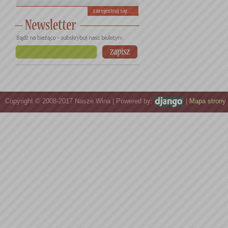
zarejestruj się ...
Copyright © 2008-2017 Nasze Wina | Powered by:
|
Mapa strony