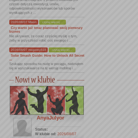
często dotyczą inwestycji, umów,
odpowiedzialności wykonawców lub sporów
wynikających z ...
2026/08/07 Mixon
czytaj więcej...
Czy warto już teraz planować swój pierwszy
biznes
Nie ukrywam, że coraz częściej myślę o tym,
żeby w przyszłości robić coś swojego i ...
2026/08/07 mogorey518
czytaj więcej...
Solar Smash Guide: How to Unlock All Secret
...
Szukając sposobu na nudę w pociągu, natknąłem
się w wyszukiwarce na tę wersję mobilną i ...
AnyaJulyor
Status:
W klubie od:
2026/08/07