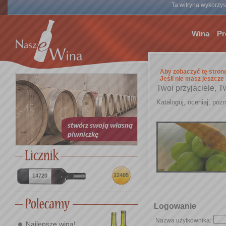
Ta witryna wykorzyst
Wina
Pr
Aby zobaczyć tę stron
Jeśli nie masz jeszcze
Twoi przyjaciele, T
Kataloguj, oceniaj, pozn
12405
14720
Logowanie
Nazwa użytkownika:
Najlepsze wina!