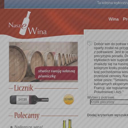
Ta witryna wykorzyst
Wina
Pr
Dobór win do potraw 
oparty został na przy
z potrawami. Jest to 
precyzyjna porada. D
etykietach win suges
znalazły się na nasze
kolejnym kroku poddać 
kraj pochodzenia win
przedział cenowy. Na
sobie pisze: ''Smakos
kulinarnych eksperym
Francji, ale regularnie
Południowej i Azji.''
Wybierz potrawę.
12405
14720
Dodaj kryterium wyszuki
Najlepsze wina!