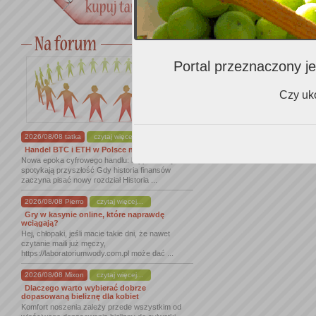
Portal przeznaczony je
Czy uko
2026/08/08 tatka
czytaj więcej...
Handel BTC i ETH w Polsce na nowym ...
Nowa epoka cyfrowego handlu: kryptowaluty
spotykają przyszłość Gdy historia finansów
zaczyna pisać nowy rozdział Historia ...
2026/08/08 Pierro
czytaj więcej...
Gry w kasynie online, które naprawdę
wciągają?
Hej, chłopaki, jeśli macie takie dni, że nawet
czytanie maili już męczy,
https://laboratoriumwody.com.pl może dać ...
2026/08/08 Mixon
czytaj więcej...
Dlaczego warto wybierać dobrze
dopasowaną bieliznę dla kobiet
Komfort noszenia zależy przede wszystkim od