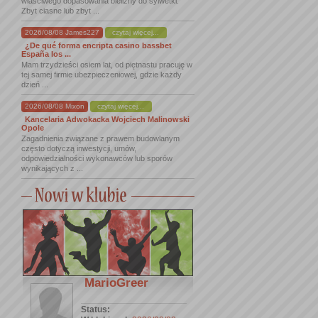
właściwego dopasowania bielizny do sylwetki.
Zbyt ciasne lub zbyt ...
2026/08/08 James227
czytaj więcej...
¿De qué forma encripta casino bassbet
España los ...
Mam trzydzieści osiem lat, od piętnastu pracuję w
tej samej firmie ubezpieczeniowej, gdzie każdy
dzień ...
2026/08/08 Mixon
czytaj więcej...
Kancelaria Adwokacka Wojciech Malinowski
Opole
Zagadnienia związane z prawem budowlanym
często dotyczą inwestycji, umów,
odpowiedzialności wykonawców lub sporów
wynikających z ...
MarioGreer
Status: