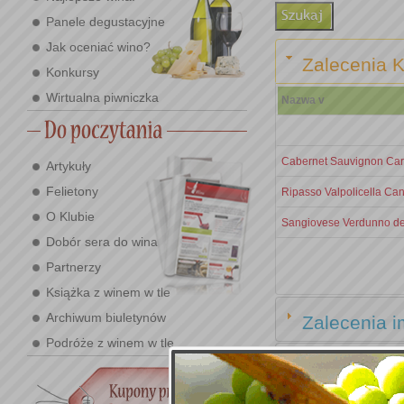
Panele degustacyjne
Jak oceniać wino?
Zalecenia K
Konkursy
Wirtualna piwniczka
Nazwa v
Cabernet Sauvignon Car
Artykuły
Felietony
Ripasso Valpolicella Can
O Klubie
Sangiovese Verdunno del
Dobór sera do wina
Partnerzy
Książka z winem w tle
Archiwum biuletynów
Zalecenia i
Podróże z winem w tle
Zalecenia e