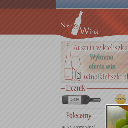
12405
14720
Najlepsze wina!