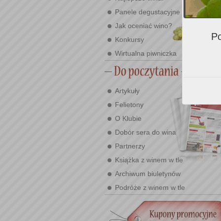
Panele degustacyjne
Jak oceniać wino?
Po
Konkursy
Wirtualna piwniczka
Artykuły
Felietony
O Klubie
Dobór sera do wina
Partnerzy
Książka z winem w tle
Archiwum biuletynów
Podróże z winem w tle