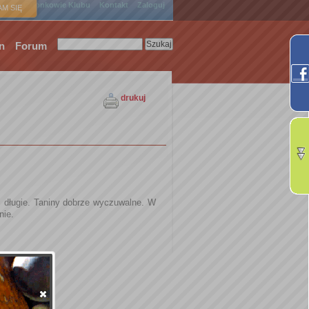
ówna
Członkowie Klubu
Kontakt
Zaloguj
M SIĘ
n
Forum
drukuj
 długie. Taniny dobrze wyczuwalne. W
nie.