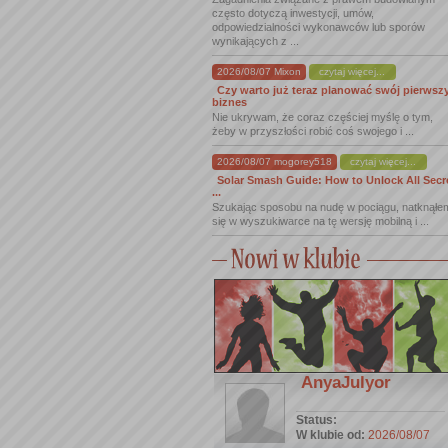
często dotyczą inwestycji, umów,
odpowiedzialności wykonawców lub sporów
wynikających z ...
2026/08/07 Mixon
czytaj więcej...
Czy warto już teraz planować swój pierwsz
biznes
Nie ukrywam, że coraz częściej myślę o tym,
żeby w przyszłości robić coś swojego i ...
2026/08/07 mogorey518
czytaj więcej...
Solar Smash Guide: How to Unlock All Secr
...
Szukając sposobu na nudę w pociągu, natknąłe
się w wyszukiwarce na tę wersję mobilną i ...
AnyaJulyor
Status:
W klubie od:
2026/08/07