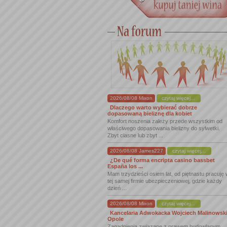
2026/08/08 Mixon
czytaj więcej...
Dlaczego warto wybierać dobrze
dopasowaną bieliznę dla kobiet
Komfort noszenia zależy przede wszystkim od
właściwego dopasowania bielizny do sylwetki.
Zbyt ciasne lub zbyt ...
2026/08/08 James227
czytaj więcej...
¿De qué forma encripta casino bassbet
España los ...
Mam trzydzieści osiem lat, od piętnastu pracuję
tej samej firmie ubezpieczeniowej, gdzie każdy
dzień ...
2026/08/08 Mixon
czytaj więcej...
Kancelaria Adwokacka Wojciech Malinowsk
Opole
Zagadnienia związane z prawem budowlanym