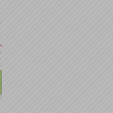
y
et
m