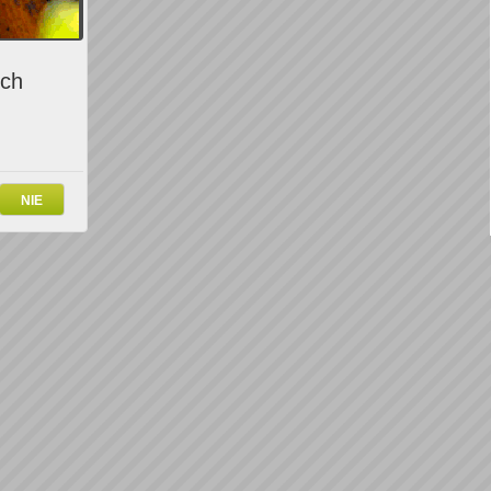
ich
NIE