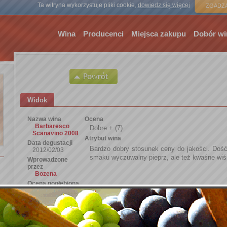
Strona gł
Ta witryna wykorzystuje pliki cookie,
dowiedz się więcej
ZGADZA
Wina
Producenci
Miejsca zakupu
Dobór wi
Widok
Nazwa wina
Ocena
Barbaresco
Dobre + (7)
Scanavino 2008
Atrybut wina
Data degustacji
Bardzo dobry stosunek ceny do jakości. Dość
2012/02/03
smaku wyczuwalny pieprz, ale też kwaśne wiś
Wprowadzone
przez
Bozena
Ocena pogłębiona
Barwa
Klarowność
Zapach
Smak