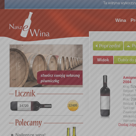
Ta witryna wykorzyst
Wina
Pr
Widok
Dobór do 
Amigne
2004
Szw
Kraj:
Region:
Produce
20
Rok:
Rodzaj:
12405
14720
Szczep:
Zawartoś
Wielkość
Wprowad
Dodaj zdję
Najlepsze wina!