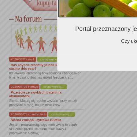
Ocena z degustacji: zb
Miejsca zakupu
Portal przeznaczony je
Czy uko
Dostawca
Vinares Wine Bar
2026/08/05 rixy1
czytaj więcej...
Has anyone recently joined lordofspins
casino this year?
It's always interesting how opinions change over
time. A casino that had mixed feedback a ...
2026/08/05 Hernyk
czytaj więcej...
Przejście ze zwykłych baterii na
akumulatorki
Siema. Muszę się trochę wyżalić i przy okazji
podpytać o radę, bo już mnie krew ...
2026/08/05 cosetteblack
czytaj więcej...
Nocna zmiana i cyfrowa ruletka
Jestem programistą, więc moje życie to ciągłe
siedzenie przed ekranem, picie kawy i
poprawianie błędów, ...