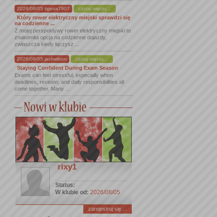
2026/08/05 tigexa7907
czytaj więcej...
Który rower elektryczny miejski sprawdzi się
na codzienne ...
Z mojej perspektywy rower elektryczny miejski to
znakomita opcja na codzienne dojazdy,
zwłaszcza kiedy łączysz ...
2026/08/05 jackwilson
czytaj więcej...
Staying Confident During Exam Season
Exams can feel stressful, especially when
deadlines, revision, and daily responsibilities all
come together. Many ...
rixy1
Status:
W klubie od:
2026/08/05
zarejestruj się ...