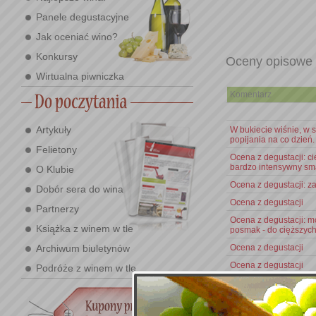
Panele degustacyjne
Jak oceniać wino?
Konkursy
Oceny opisowe
Wirtualna piwniczka
Komentarz
Artykuły
W bukiecie wiśnie, w 
popijania na co dzień.
Felietony
Ocena z degustacji: ci
bardzo intensywny sm
O Klubie
Ocena z degustacji: z
Dobór sera do wina
Ocena z degustacji
Partnerzy
Ocena z degustacji: m
Książka z winem w tle
posmak - do cięższyc
Archiwum biuletynów
Ocena z degustacji
Ocena z degustacji
Podróże z winem w tle
Ocena z degustacji: ba
Ocena z degustacji