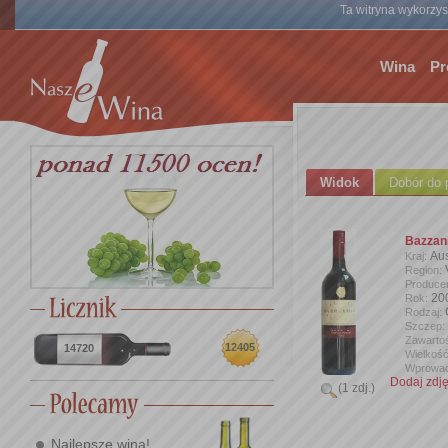
Ta witryna wykorzyst
Wina
Pr
Widok
Dobór do 
Bazzan
Aus
Kraj:
Region:
Produce
20
Rok:
Rodzaj:
Szczep:
Zawartoś
12405
14720
Wielkość
Wprowad
Dodaj zdję
(1 zdj.)
Najlepsze wina!