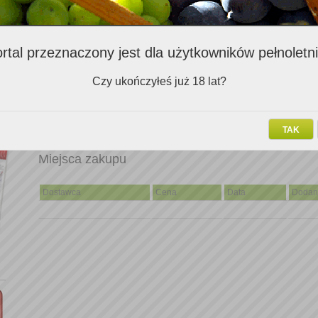
Oceny opisowe
Komentarz
rtal przeznaczony jest dla użytkowników pełnoletn
Kupione z uwagi na brak czystego Cabernet Sauvignon, do tego w prom
Czy ukończyłeś już 18 lat?
z uwagi na ostatnią butelkę okazało się być przewspaniałe. Szkoda, że
kolejną butelkę trzeba się udać do źródła ;o)
TAK
Miejsca zakupu
Dostawca
Cena
Data
Dodan