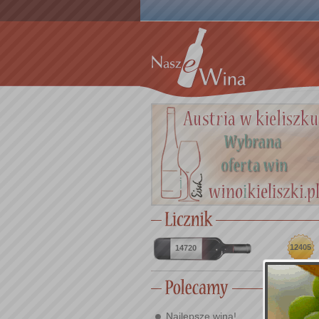
12405
14720
Najlepsze wina!