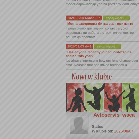
modeli odpowiadających na potrzeby codzienny
...
2026/08/06 Kaban227
czytaj więcej...
Моята ежедневна битка с алгоритмите
Преди около три години, когато загубих
редовната си работа в строителния сектор,
реших да пробвам ...
2026/08/05 rixy1
czytaj więcej...
Has anyone recently joined lordofspins
casino this year?
It's always interesting how opinions change over
time. A casino that had mixed feedback a ...
Avtoservis_wsea
Status:
W klubie od:
2026/08/07