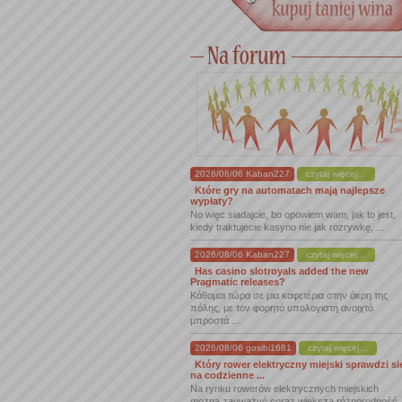
2026/08/06 Kaban227
czytaj więcej...
Które gry na automatach mają najlepsze
wypłaty?
No więc siadajcie, bo opowiem wam, jak to jest,
kiedy traktujecie kasyno nie jak rozrywkę, ...
2026/08/06 Kaban227
czytaj więcej...
Has casino slotroyals added the new
Pragmatic releases?
Κάθομαι τώρα σε μια καφετέρια στην άκρη της
πόλης, με τον φορητό υπολογιστή ανοιχτό
μπροστά ...
2026/08/06 gosibi1681
czytaj więcej...
Który rower elektryczny miejski sprawdzi si
na codzienne ...
Na rynku rowerów elektrycznych miejskich
można zauważyć coraz większą różnorodność