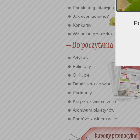
Panele degustacyjne
Jak oceniać wino?
Po
Konkursy
Wirtualna piwniczka
Artykuły
Felietony
O Klubie
Dobór sera do wina
Partnerzy
Książka z winem w tle
Archiwum biuletynów
Podróże z winem w tle