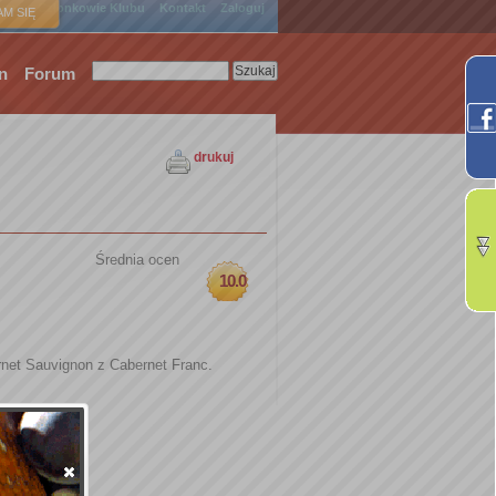
ówna
Członkowie Klubu
Kontakt
Zaloguj
M SIĘ
n
Forum
drukuj
Średnia ocen
10.0
net Sauvignon z Cabernet Franc.