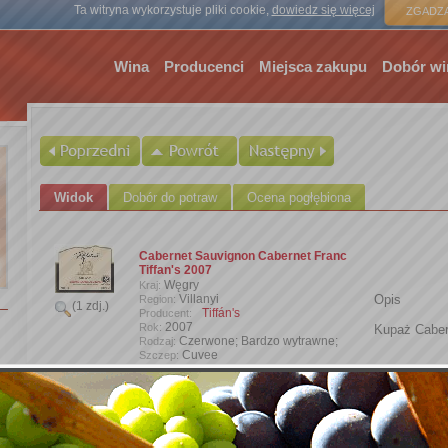
Strona gł
Ta witryna wykorzystuje pliki cookie,
dowiedz się więcej
ZGADZA
Wina
Producenci
Miejsca zakupu
Dobór wi
Widok
Dobór do potraw
Ocena pogłębiona
Cabernet Sauvignon Cabernet Franc
Tiffan's 2007
Węgry
Kraj:
Villanyi
Opis
Region:
(1 zdj.)
Tiffán's
Producent:
2007
Rok:
Kupaż Caber
Czerwone; Bardzo wytrawne;
Rodzaj:
Cuvee
Szczep:
15.00%
Zawartość alkoholu:
0,75 l
Wielkość butelki:
thorcik
Wprowadzone przez:
Dodaj zdjęcie