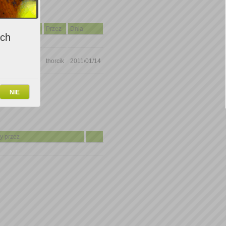
Ocena
Przez
Dnia
ich
ocji
 po
10
thorcik
2011/01/14
NIE
y przez