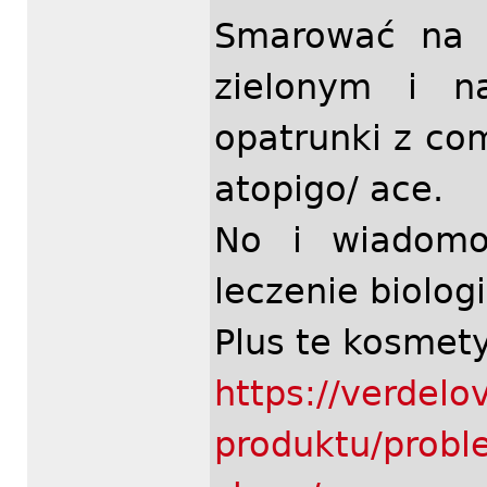
Smarować na 
zielonym i n
opatrunki z co
atopigo/ ace.
No i wiadomo 
leczenie biolog
Plus te kosmety
https://verdelo
produktu/probl