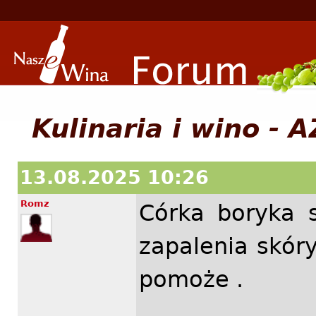
Kulinaria i wino -
13.08.2025 10:26
Romz
Córka boryka 
zapalenia skór
pomoże .