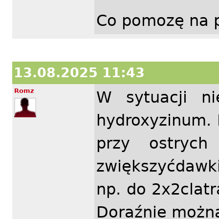
Co pomozę na 
13.08.2025 11:43
Romz
W sytuacji n
hydroxyzinum. 
przy ostryc
zwiększyćdawk
np. do 2x2clatr
Doraźnie można 