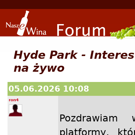
Hyde Park - Interes
na żywo
05.06.2026 10:08
ron4
Pozdrawiam 
platformy, kt