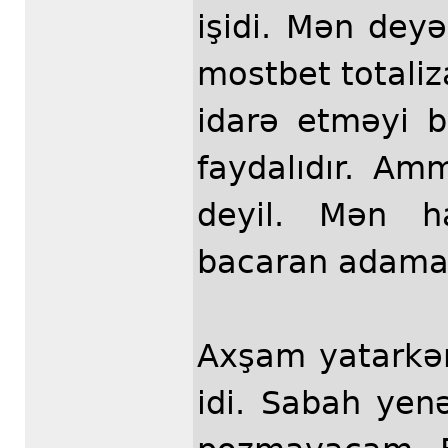
işidi. Mən deyə
mostbet totaliz
idarə etməyi b
faydalıdır. Am
deyil. Mən h
bacaran adama
Axşam yatarkə
idi. Sabah ye