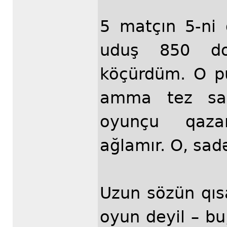
5 matçın 5-ni 
uduş 850 dol
köçürdüm. O p
amma tez saki
oyunçu qaza
ağlamır. O, sadə
Uzun sözün qıs
oyun deyil – bu