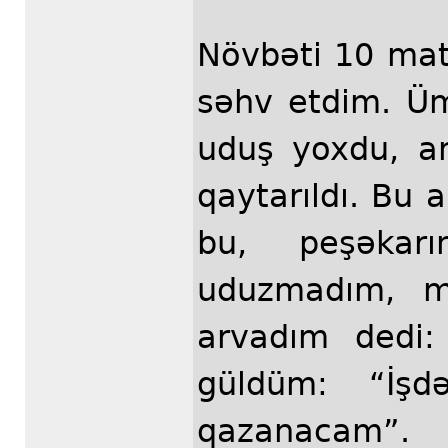
Növbəti 10 mat
səhv etdim. Üm
uduş yoxdu, a
qaytarıldı. Bu 
bu, peşəkarı
uduzmadım, 
arvadım dedi:
güldüm: “İş
qazanacam”.