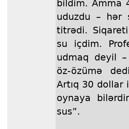
bildim. Amma 4
uduzdu – hər ş
titrədi. Siqar
su içdim. Pro
udmaq deyil – 
öz-özümə dedi
Artıq 30 dollar 
oynaya bilərd
sus”.