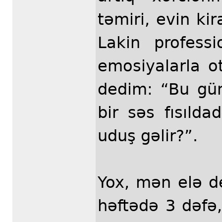
təmiri, evin kir
Lakin profes
emosiyalarla 
dedim: “Bu gü
bir səs fısılda
uduş gəlir?”.
Yox, mən elə d
həftədə 3 dəfə