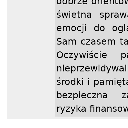
dobrze oriento
świetna spraw
emocji do ogl
Sam czasem ta
Oczywiście 
nieprzewidywal
środki i pamięt
bezpieczna 
ryzyka finanso