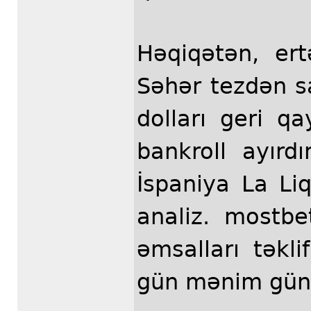
Həqiqətən, ert
Səhər tezdən s
dolları geri q
bankroll ayır
İspaniya La Liq
analiz. mostb
əmsalları təkl
gün mənim gün