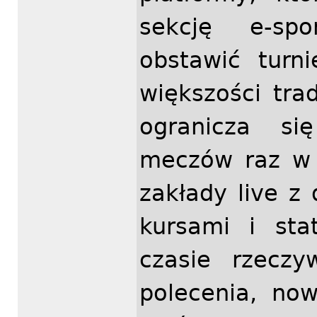
sekcję e-sp
obstawić turn
większości tr
ogranicza si
meczów raz w 
zakłady live z
kursami i sta
czasie rzeczy
polecenia, no