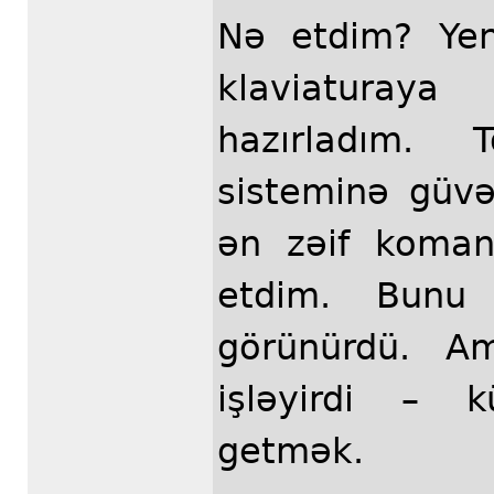
Nə etdim? Yen
klaviaturaya
hazırladım. T
sisteminə güv
ən zəif koman
etdim. Bunu
görünürdü. 
işləyirdi – k
getmək.