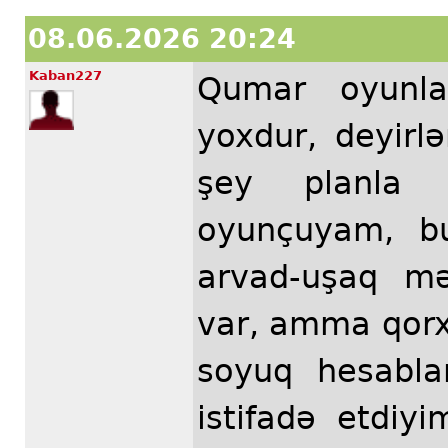
08.06.2026 20:24
Kaban227
Qumar oyunla
yoxdur, deyir
şey planla b
oyunçuyam, b
arvad-uşaq mə
var, amma qor
soyuq hesabla
istifadə etdiy