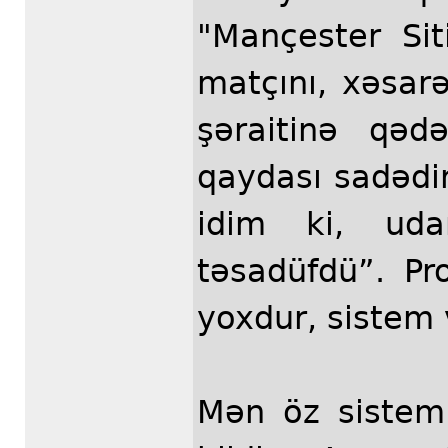
"Mançester Si
matçını, xəsarə
şəraitinə qəd
qaydası sadədi
idim ki, uda
təsadüfdü”. Pr
yoxdur, sistem 
Mən öz sistem