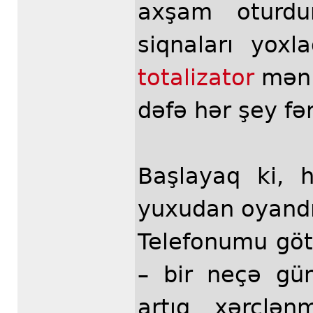
axşam oturd
siqnaları yox
totalizator
məni
dəfə hər şey fər
Başlayaq ki, 
yuxudan oyandım
Telefonumu gö
– bir neçə gü
artıq xərclən