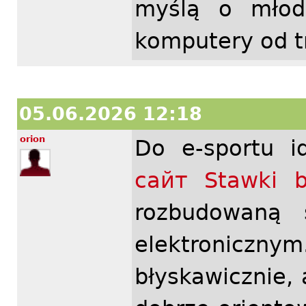
myślą o młod
komputery od tr
05.06.2026 12:18
orion
Do e-sportu i
сайт Stawki 
rozbudowaną 
elektroniczn
błyskawicznie,