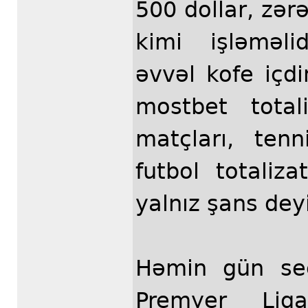
500 dollar, zərə
kimi işləməl
əvvəl kofe içd
mostbet totali
matçları, ten
futbol totaliz
yalnız şans deyil
Həmin gün seç
Premyer Liqa