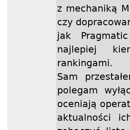
z mechaniką M
czy dopracowan
jak Pragmati
najlepiej ki
rankingami.
Sam przestał
polegam wyłąc
oceniają opera
aktualności ic