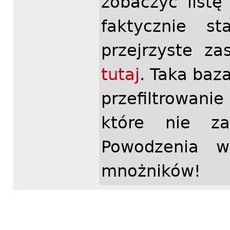
zobaczyć listę
faktycznie s
przejrzyste z
tutaj
. Taka baz
przefiltrowani
które nie za
Powodzenia w
mnożników!