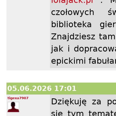
lolajack.pl
. Ma
czołowych ś
biblioteka gi
Znajdziesz ta
jak i dopraco
epickimi fabuł
05.06.2026 17:01
tigexa7907
Dziękuję za p
się tym tema