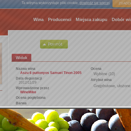
Strona gł
Ta witryna wykorzystuje pliki cookie,
dowiedz się więcej
ZGADZA
Wina
Producenci
Miejsca zakupu
Dobór wi
Widok
Nazwa wina
Ocena
Aszu 6 puttonyos Samuel Tinon 2005
Wybitne (10)
Data degustacji
Atrybut wina
2012/11/29
Grejpfrutowe, ułożone
Wprowadzone przez
WineMike
Ocena pogłębiona
Barwa
Klarowność
Zapach
Smak