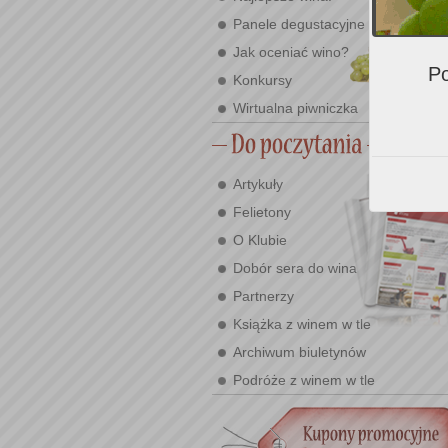
Panele degustacyjne
Jak oceniać wino?
Po
Konkursy
Wirtualna piwniczka
Artykuły
Felietony
O Klubie
Dobór sera do wina
Partnerzy
Książka z winem w tle
Archiwum biuletynów
Podróże z winem w tle