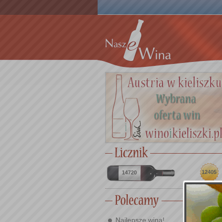
12405
14720
Najlepsze wina!