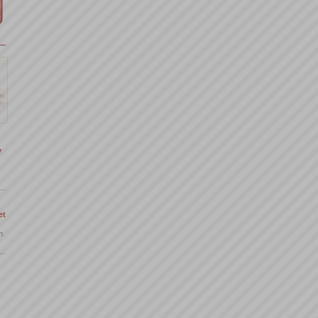
y
et
m