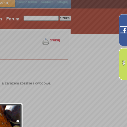
ówna
Członkowie Klubu
Kontakt
Zaloguj
M SIĘ
n
Forum
drukuj
, a zarazem rześkie i owocowe.