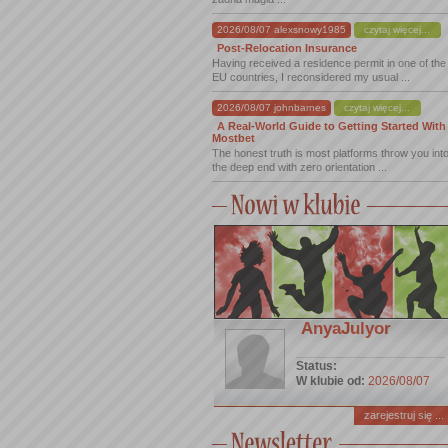
2026/08/07 alexsnowy1985
czytaj więcej...
Post-Relocation Insurance
Having received a residence permit in one of the
EU countries, I reconsidered my usual ...
2026/08/07 johnbarnes
czytaj więcej...
A Real-World Guide to Getting Started With
Mostbet
The honest truth is most platforms throw you int
the deep end with zero orientation ...
AnyaJulyor
Status:
W klubie od:
2026/08/07
zarejestruj się ...