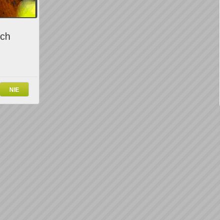
ich
NIE