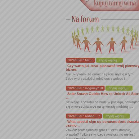
2026/08/07 Mixon
czytaj więcej...
Czy warto już teraz planować swój pierwsz
biznes
Nie ukrywam, że coraz częściej myślę o tym,
żeby w przyszłości robić coś swojego i ...
2026/08/07 mogorey518
czytaj więcej...
Solar Smash Guide: How to Unlock All Secr
...
Szukając sposobu na nudę w pociągu, natknąłe
się w wyszukiwarce na tę wersję mobilną i ...
2026/08/07 Kaban227
czytaj więcej...
What special sign up bonuses does dracula
casino ...
Zawód: profesjonalny gracz. Brzmi dumnie,
prawda? Tylko że w rzeczywistości to nie jest
żadna magia ...