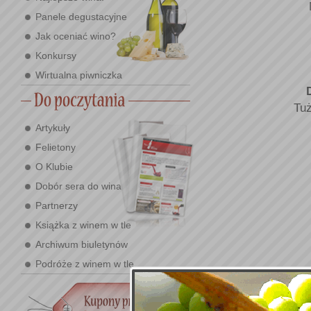
Panele degustacyjne
Jak oceniać wino?
Konkursy
Wirtualna piwniczka
Tuż
Artykuły
Felietony
O Klubie
Dobór sera do wina
Partnerzy
Książka z winem w tle
Archiwum biuletynów
Podróże z winem w tle