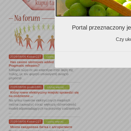
Portal przeznaczony je
Czy uko
2026/08/06 Kaban227
czytaj więcej...
Has casino slotroyals added the new
Pragmatic releases?
Κάθομαι τώρα σε μια καφετέρια στην άκρη της
πόλης, με τον φορητό υπολογιστή ανοιχτό
μπροστά ...
2026/08/06 gosibi1681
czytaj więcej...
Który rower elektryczny miejski sprawdzi się
na codzienne ...
Na rynku rowerów elektrycznych miejskich
można zauważyć coraz większą różnorodność
modeli odpowiadających na potrzeby codziennych
...
2026/08/06 Kaban227
czytaj więcej...
Моята ежедневна битка с алгоритмите