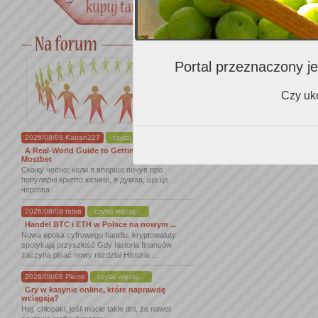
Portal przeznaczony je
Czy uko
2026/08/08 Kaban227
czytaj więcej...
A Real-World Guide to Getting Started With
Mostbet
Скажу чесно: коли я вперше почув про
популярні крипто казино, я думав, що це
чергова ...
2026/08/08 tatka
czytaj więcej...
Handel BTC i ETH w Polsce na nowym ...
Nowa epoka cyfrowego handlu: kryptowaluty
spotykają przyszłość Gdy historia finansów
zaczyna pisać nowy rozdział Historia ...
2026/08/08 Pierro
czytaj więcej...
Gry w kasynie online, które naprawdę
wciągają?
Hej, chłopaki, jeśli macie takie dni, że nawet