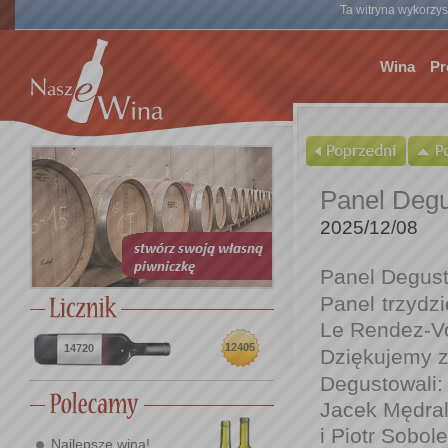
Ta witryna wykorzyst
Wina
Pr
Panel Degu
2025/12/08
Panel Degust
Panel trzydzi
Le Rendez-Vo
12405
14720
Dziękujemy z
Degustowali
Jacek Mędral
i Piotr Sobol
Najlepsze wina!