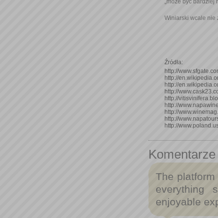
„może być bardziej n
Winiarski wcale nie 
Źródła:
http://www.sfgate.c
http://en.wikipedia.o
http://en.wikipedia.o
http://www.cask23.
http://vitisvinifera.bl
http://www.napawine
http://www.winemag
http://www.napatours
http://www.poland.u
Komentarze
The platform 
everything 
enjoyable ex