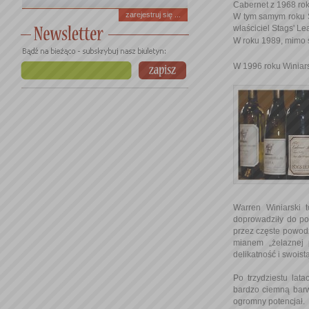
Cabernet z 1968 rok
zarejestruj się ...
W tym samym roku S
właściciel Stags' L
W roku 1989, mimo s
W 1996 roku Winiar
Warren Winiarski 
doprowadziły do po
przez częste powodz
mianem „żelaznej 
delikatność i swoist
Po trzydziestu lat
bardzo ciemną barw
ogromny potencjał.