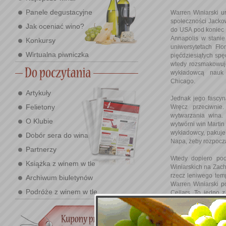
Panele degustacyjne
Warren Winiarski u
społeczności Jack
Jak oceniać wino?
do USA pod koniec 
Annapolis w stanie
Konkursy
uniwersytetach Fl
Wirtualna piwniczka
pięćdziesiątych sp
wtedy rozsmakowuje
wykładowcą nauk 
Chicago.
Artykuły
Jednak jego fascyn
Felietony
Wręcz przeciwnie
wytwarzania wina.
O Klubie
wytwórni win Marti
wykładowcy, pakuje
Dobór sera do wina
Napa, żeby rozpoczą
Partnerzy
Wtedy dopiero pod
Książka z winem w tle
Winiarskich na Zac
rzecz leniwego temp
Archiwum biuletynów
Warren Winiarski p
Podróże z winem w tle
Cellars. To jedno 