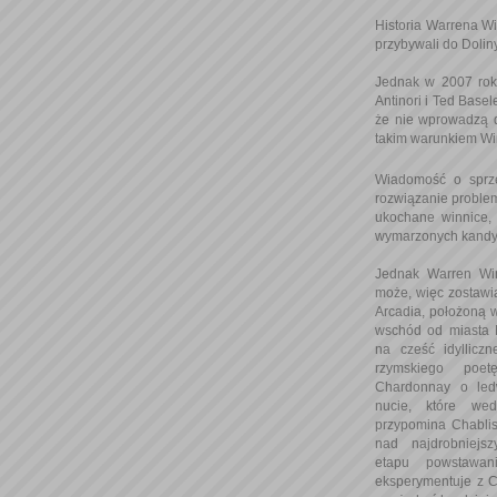
Historia Warrena Wi
przybywali do Dolin
Jednak w 2007 roku
Antinori i Ted Base
że nie wprowadzą d
takim warunkiem Win
Wiadomość o sprze
rozwiązanie problem
ukochane winnice, 
wymarzonych kandyd
Jednak Warren Win
może, więc zostawi
Arcadia, położoną 
wschód od miasta 
na cześć idylliczn
rzymskiego poet
Chardonnay o led
nucie, które wed
przypomina Chablis
nad najdrobniejs
etapu powstawan
eksperymentuje z C