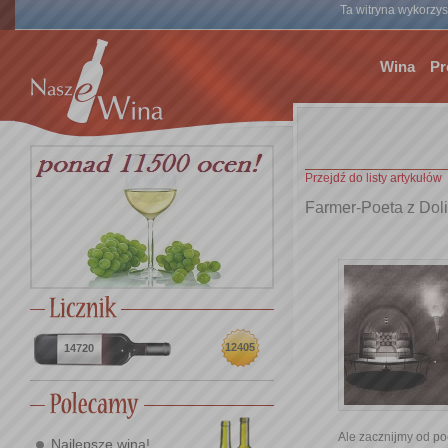
Ta witryna wykorzyst
Wina
Pr
Przejdź do listy artykułów
Farmer-Poeta z Dol
12405
14720
Ale zacznijmy od poc
Najlepsze wina!