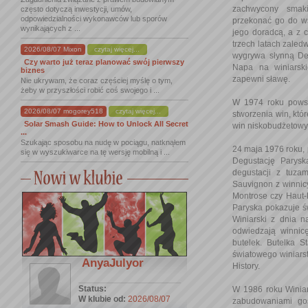
zachwycony smak
często dotyczą inwestycji, umów,
odpowiedzialności wykonawców lub sporów
przekonać go do wsp
wynikających z ...
jego doradcą, a z c
trzech latach zaledw
2026/08/07 Mixon
czytaj więcej...
wygrywa słynną De
Czy warto już teraz planować swój pierwszy
Napa na winiarski
biznes
zapewni sławę.
Nie ukrywam, że coraz częściej myślę o tym,
żeby w przyszłości robić coś swojego i ...
W 1974 roku powst
2026/08/07 mogorey518
czytaj więcej...
stworzenia win, któr
Solar Smash Guide: How to Unlock All Secret
win niskobudżetowyc
...
Szukając sposobu na nudę w pociągu, natknąłem
24 maja 1976 roku, 
się w wyszukiwarce na tę wersję mobilną i ...
Degustację Paryską
degustacji z tuza
Sauvignon z winnic
Montrose czy Haut-B
Paryska pokazuje św
Winiarski z dnia n
odwiedzają winnic
butelek. Butelka 
światowego winiars
AnyaJulyor
History.
Status:
W 1986 roku Winiar
W klubie od:
2026/08/07
zabudowaniami go