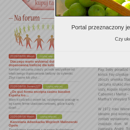
Portal przeznaczony je
Czy uko
międzyczasie, w 19
2026/08/08 Mixon
czytaj więcej...
myśleć o stworzeniu
Dlaczego warto wybierać dobrze
niezależny konsult
dopasowaną bieliznę dla kobiet
Komfort noszenia zależy przede wszystkim od
Fay, żeby poradzić
właściwego dopasowania bielizny do sylwetki.
końca Fay częstuje 
Zbyt ciasne lub zbyt ...
zboczy urwiska Sta
zaczyna szukać zie
2026/08/08 James227
czytaj więcej...
uszy, kupuje sąsied
¿De qué forma encripta casino bassbet
Cabernet i Merlot –
España los ...
Martha’s Vineyard T
Mam trzydzieści osiem lat, od piętnastu pracuję w
tej samej firmie ubezpieczeniowej, gdzie każdy
dzień ...
W 1972 roku Warren
idealne pod winnic
2026/08/08 Mixon
czytaj więcej...
zostały wystawione
Kancelaria Adwokacka Wojciech Malinowski
znajduje dom. W 1
Opole
zaprasza André Tch
Zagadnienia związane z prawem budowlanym