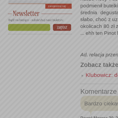
podmienił butelki
zarejestruj się ...
średnia degust
słabo, choć z u
okolicach 80 zł 
... ehh ten Pinot
Ad. relacja prze
Zobacz takż
Klubowicz: 
Komentarze
Bardzo ciekaw