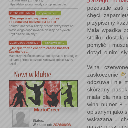
„Dużego Toma
czytanie maili już męczy,
https://laboratoriumwody.com.pl może dać ...
pozostałe zaś d
2026/08/08 Mixon
czytaj więcej...
chęci zapamięt
Dlaczego warto wybierać dobrze
przypiszmy każd
dopasowaną bieliznę dla kobiet
Komfort noszenia zależy przede wszystkim od
Mała wpadka zd
właściwego dopasowania bielizny do sylwetki.
Zbyt ciasne lub zbyt ...
stoliku dostała
2026/08/08 James227
czytaj więcej...
pomylić i muszę
¿De qué forma encripta casino bassbet
dotąd „o nim” sł
España los ...
Mam trzydzieści osiem lat, od piętnastu pracuję w
tej samej firmie ubezpieczeniowej, gdzie każdy
dzień ...
Wina czerwone
zaskoczenie
)
odczuwali nie 
skórzany pasek
miała dla nas d
wina numer 8 - 
MarioGreer
opisanym jako śl
wskazana ... ch
Status:
W klubie od:
2026/08/08
nasze nosy i us