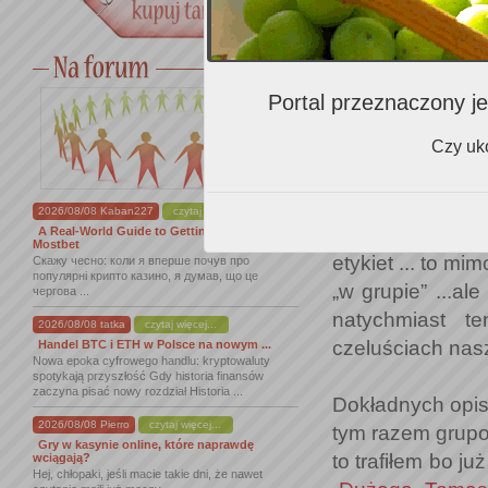
Wyniki zaskocz
degustacje ...
prawidłowych wy
Portal przeznaczony je
w czerwonych 1 
Czy uko
Gdyby nie to, że
moich ocen na 
2026/08/08 Kaban227
czytaj więcej...
producentów/im
A Real-World Guide to Getting Started With
Mostbet
etykiet ... to m
Скажу чесно: коли я вперше почув про
популярні крипто казино, я думав, що це
„w grupie” ...al
чергова ...
natychmiast t
2026/08/08 tatka
czytaj więcej...
czeluściach nas
Handel BTC i ETH w Polsce na nowym ...
Nowa epoka cyfrowego handlu: kryptowaluty
spotykają przyszłość Gdy historia finansów
zaczyna pisać nowy rozdział Historia ...
Dokładnych opis
2026/08/08 Pierro
czytaj więcej...
tym razem grupo
Gry w kasynie online, które naprawdę
to trafiłem bo j
wciągają?
Hej, chłopaki, jeśli macie takie dni, że nawet