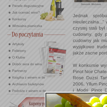
Dominik Woźniak
Panele degustacyjne
Jak oceniać wino?
Jednak spróbu
Konkursy
nieuleczalna...
Wirtualna piwniczka
czystej stali by
cudowny, gdy po
cudowny jak miał
Artykuły
wyjątkowo trudn
Felietony
jakże zacne poró
O Klubie
Dobór sera do wina
W konkursie wys
Partnerzy
Pinot Noir Chat
Rose Duzsi Tam
Książka z winem w tle
2006, Yllum Pino
Archiwum biuletynów
i Modri Pinot
Podróże z winem w tle
Rulandskie Mod
Tamas 2006, Pin