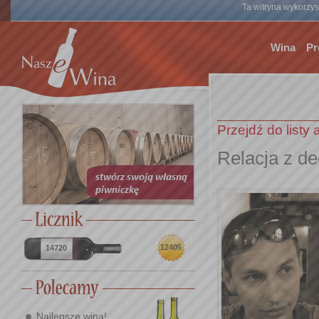
Ta witryna wykorzyst
Wina
Pr
Przejdź do listy 
Relacja z de
12405
14720
Najlepsze wina!