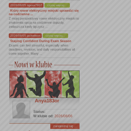
2026/08/05 tigexa7907
czytaj więcej...
Który rower elektryczny miejski sprawdzi się
na codzienne ...
Z mojej perspektywy rower elektryczny miejski to
znakomita opcja na codzienne dojazdy,
zwłaszcza kiedy łączysz ...
2026/08/05 jackwilson
czytaj więcej...
Staying Confident During Exam Season
Exams can feel stressful, especially when
deadlines, revision, and daily responsibilities all
come together. Many ...
Anya183or
Status:
W klubie od:
2026/08/06
zarejestruj się ...