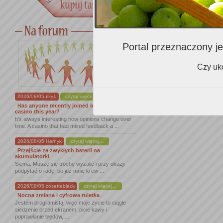
Portal przeznaczony je
Czy uko
2026/08/05 rixy1
czytaj więcej...
Has anyone recently joined lordofspins
casino this year?
It's always interesting how opinions change over
time. A casino that had mixed feedback a ...
2026/08/05 Hernyk
czytaj więcej...
Przejście ze zwykłych baterii na
akumulatorki
Siema. Muszę się trochę wyżalić i przy okazji
podpytać o radę, bo już mnie krew ...
2026/08/05 cosetteblack
czytaj więcej...
Nocna zmiana i cyfrowa ruletka
Jestem programistą, więc moje życie to ciągłe
siedzenie przed ekranem, picie kawy i
poprawianie błędów, ...