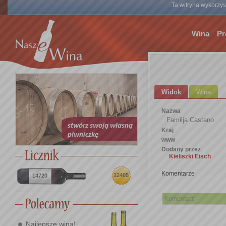
Ta witryna wykorzyst
Wina
Pr
Widok
Wina
Nazwa
Familja Castano
Kraj
www
Dodany przez
Kieliszki Eisch
Komentarze
12405
14720
Komentarz
Najlepsze wina!