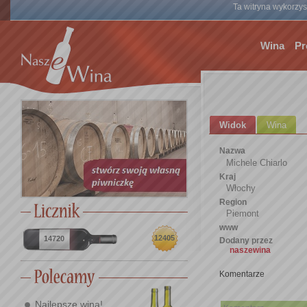
Ta witryna wykorzyst
Wina
Pr
Widok
Wina
Nazwa
Michele Chiarlo
Kraj
Włochy
Region
Piemont
www
12405
14720
Dodany przez
naszewina
Komentarze
Najlepsze wina!