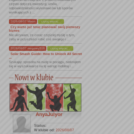
często dotyczą inwestycji, umów,
odpowiedzialności wykonawców lub sporów
wynikających z ...
2026/08/07 Mixon
czytaj więcej...
Czy warto już teraz planować swój pierwszy
biznes
Nie ukrywam, że coraz częściej myślę o tym,
żeby w przyszłości robić coś swojego i ...
2026/08/07 mogorey518
czytaj więcej...
Solar Smash Guide: How to Unlock All Secret
...
Szukając sposobu na nudę w pociągu, natknąłem
się w wyszukiwarce na tę wersję mobilną i ...
AnyaJulyor
Status:
W klubie od:
2026/08/07