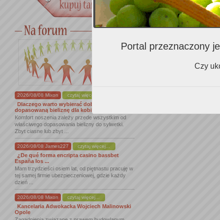
Portal przeznaczony je
Czy uko
2026/08/08 Mixon
czytaj więcej...
Dlaczego warto wybierać dobrze
dopasowaną bieliznę dla kobiet
Komfort noszenia zależy przede wszystkim od
właściwego dopasowania bielizny do sylwetki.
Zbyt ciasne lub zbyt ...
2026/08/08 James227
czytaj więcej...
¿De qué forma encripta casino bassbet
España los ...
Mam trzydzieści osiem lat, od piętnastu pracuję w
tej samej firmie ubezpieczeniowej, gdzie każdy
dzień ...
2026/08/08 Mixon
czytaj więcej...
Kancelaria Adwokacka Wojciech Malinowski
Opole
Zagadnienia związane z prawem budowlanym