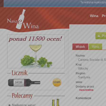
Ta witryna wykorzyst
Wina
Pr
Widok
Wina
Nazwa
Cantina Sociale di S
Kraj
Włochy
Region
Sardynia
www
12405
14720
Dodany przez
naszewina
Komentarze
Najlepsze wina!