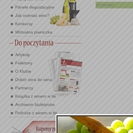
Komentarz
Panele degustacyjne
Jak oceniać wino?
Konkursy
Wirtualna piwniczka
Artykuły
Felietony
O Klubie
Dobór sera do wina
Partnerzy
Książka z winem w tle
Archiwum biuletynów
Podróże z winem w tle