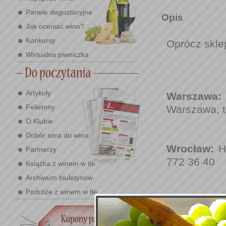
Panele degustacyjne
Opis
Jak oceniać wino?
Konkursy
Oprócz skle
Wirtualna piwniczka
Artykuły
Warszawa:
Felietony
Warszawa, t
O Klubie
Dobór sera do wina
Wrocław:
He
Partnerzy
772 36 40
Książka z winem w tle
Archiwum biuletynów
Podróże z winem w tle
Katowice:
D
Zobacz tak