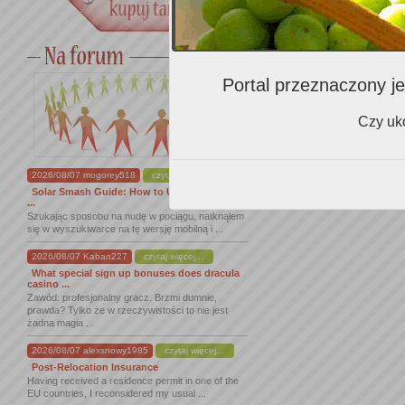
Degustacja
Portal przeznaczony je
Czy uko
2026/08/07 mogorey518
czytaj więcej...
Solar Smash Guide: How to Unlock All Secret
...
Szukając sposobu na nudę w pociągu, natknąłem
się w wyszukiwarce na tę wersję mobilną i ...
2026/08/07 Kaban227
czytaj więcej...
What special sign up bonuses does dracula
casino ...
Zawód: profesjonalny gracz. Brzmi dumnie,
prawda? Tylko że w rzeczywistości to nie jest
żadna magia ...
2026/08/07 alexsnowy1985
czytaj więcej...
Post-Relocation Insurance
Having received a residence permit in one of the
EU countries, I reconsidered my usual ...