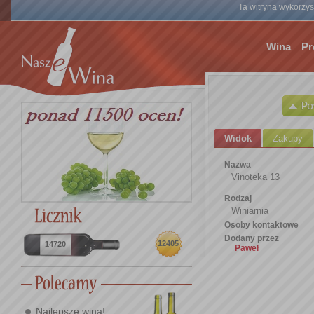
Ta witryna wykorzyst
Wina
Pr
Widok
Zakupy
Nazwa
Vinoteka 13
Rodzaj
Winiarnia
Osoby kontaktowe
Dodany przez
12405
14720
Paweł
Najlepsze wina!