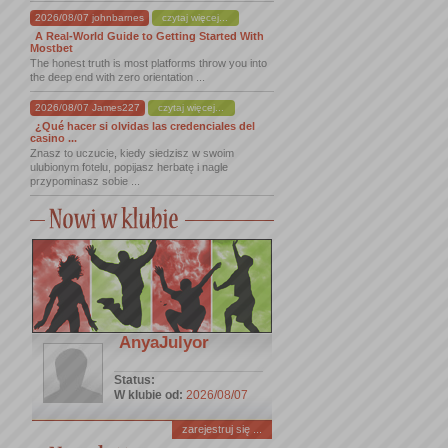
2026/08/07 johnbarnes
czytaj więcej...
A Real-World Guide to Getting Started With
Mostbet
The honest truth is most platforms throw you into
the deep end with zero orientation ...
2026/08/07 James227
czytaj więcej...
¿Qué hacer si olvidas las credenciales del
casino ...
Znasz to uczucie, kiedy siedzisz w swoim
ulubionym fotelu, popijasz herbatę i nagle
przypominasz sobie ...
AnyaJulyor
Status:
W klubie od:
2026/08/07
zarejestruj się ...