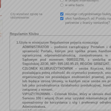
w sklepie internetowym
w wine barze
naszego cotygodniowego biulet
Czy wyrażasz zgodę na
otrzymywanie:
ofert handlowych od Portalu na
partnerów z branży winiarskiej?
Regulamin Klubu
1.Użyte w niniejszym Regulaminie pojęcia oznaczają:
ADMINISTRATOR
– podmiot zarządzający Portalem i d
sprawność Portalu, którym jest spółka prawa handlo
ograniczoną odpowiedzialnością, zarejestrowana w 
Sądowym pod numerem 0000311758, z siedzibą w
Stępińskiej 22/30, NIP: 895-192-95-15; REGON: 020821247.
CZŁONEK KLUBU/UŻYTKOWNIK
– osoba fizyczna, któr
posiadająca pełną zdolność do czynności prawnych, oso
organizacyjna nie posiadająca osobowości prawnej, p
lub będące stroną Umowy, w każdym razie osoba nie 
lub jako przedsiębiorca działalności produkcyjnej, han
związanej z winami.
VIP/UŻYTKOWNIK
– Członek Klubu, który w okresie dwó
Serwisu 100 i więcej Ocen oraz uzyskał rekomendację 
upoważniony do korzystania z ulg i preferencji odrębn
Administratora.