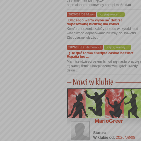
czytanie maili już męczy,
https://laboratoriumwody.com.pl może dać ...
2026/08/08 Mixon
czytaj więcej...
Dlaczego warto wybierać dobrze
dopasowaną bieliznę dla kobiet
Komfort noszenia zależy przede wszystkim od
właściwego dopasowania bielizny do sylwetki.
Zbyt ciasne lub zbyt ...
2026/08/08 James227
czytaj więcej...
¿De qué forma encripta casino bassbet
España los ...
Mam trzydzieści osiem lat, od piętnastu pracuję
tej samej firmie ubezpieczeniowej, gdzie każdy
dzień ...
MarioGreer
Status:
W klubie od:
2026/08/08