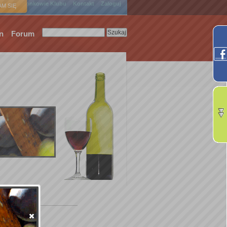
ówna
Członkowie Klubu
Kontakt
Zaloguj
M SIĘ
n
Forum
.