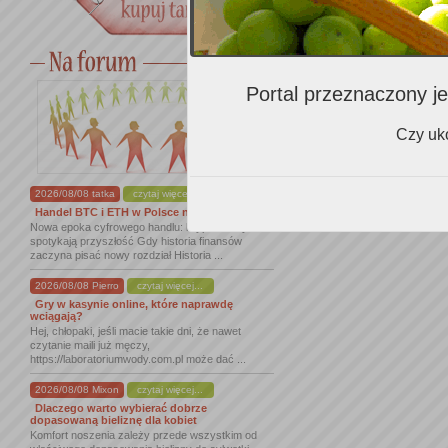
Portal przeznaczony je
Czy uko
2026/08/08 tatka
czytaj więcej...
Handel BTC i ETH w Polsce na nowym ...
Nowa epoka cyfrowego handlu: kryptowaluty
spotykają przyszłość Gdy historia finansów
zaczyna pisać nowy rozdział Historia ...
2026/08/08 Pierro
czytaj więcej...
Gry w kasynie online, które naprawdę
wciągają?
Hej, chłopaki, jeśli macie takie dni, że nawet
czytanie maili już męczy,
https://laboratoriumwody.com.pl może dać ...
2026/08/08 Mixon
czytaj więcej...
Dlaczego warto wybierać dobrze
dopasowaną bieliznę dla kobiet
Komfort noszenia zależy przede wszystkim od