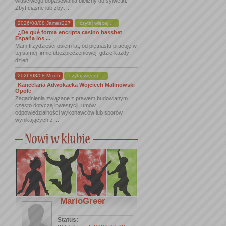
właściwego dopasowania bielizny do sylwetki.
Zbyt ciasne lub zbyt ...
2026/08/08 James227
czytaj więcej...
¿De qué forma encripta casino bassbet
España los ...
Mam trzydzieści osiem lat, od piętnastu pracuję w
tej samej firmie ubezpieczeniowej, gdzie każdy
dzień ...
2026/08/08 Mixon
czytaj więcej...
Kancelaria Adwokacka Wojciech Malinowski
Opole
Zagadnienia związane z prawem budowlanym
często dotyczą inwestycji, umów,
odpowiedzialności wykonawców lub sporów
wynikających z ...
MarioGreer
Status: