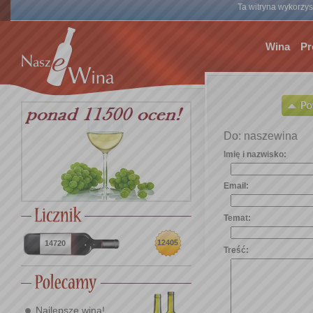
Ta witryna wykorzyst
Wina
Pr
Do: naszewina
Imię i nazwisko:
Email:
Temat:
12405
14720
Treść:
Najlepsze wina!