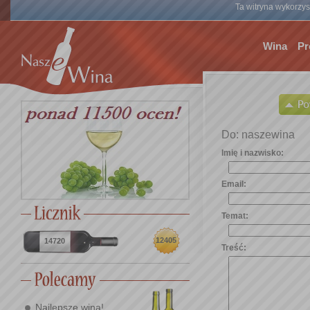
Ta witryna wykorzyst
Wina
Pr
Do: naszewina
Imię i nazwisko:
Email:
Temat:
12405
14720
Treść:
Najlepsze wina!