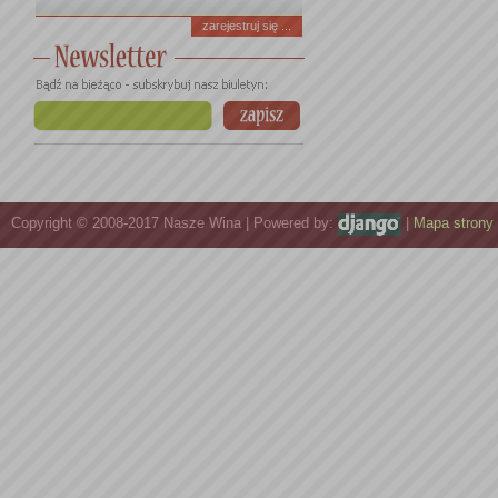
zarejestruj się ...
Copyright © 2008-2017 Nasze Wina | Powered by:
|
Mapa strony