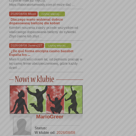
czytanie maili już męczy,
https://laboratoriumwody.com.pl może dać ...
2026/08/08 Mixon
czytaj więcej...
Dlaczego warto wybierać dobrze
dopasowaną bieliznę dla kobiet
Komfort noszenia zależy przede wszystkim od
właściwego dopasowania bielizny do sylwetki.
Zbyt ciasne lub zbyt ...
2026/08/08 James227
czytaj więcej...
¿De qué forma encripta casino bassbet
España los ...
Mam trzydzieści osiem lat, od piętnastu pracuję w
tej samej firmie ubezpieczeniowej, gdzie każdy
dzień ...
MarioGreer
Status:
W klubie od:
2026/08/08