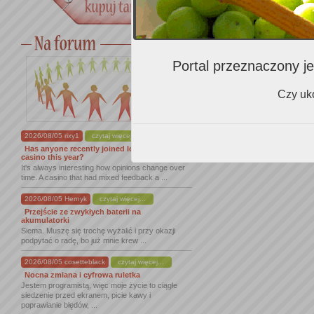
Portal przeznaczony je
Czy uko
2026/08/05 rixy1
czytaj więcej...
Has anyone recently joined lordofspins
casino this year?
It's always interesting how opinions change over
time. A casino that had mixed feedback a ...
2026/08/05 Hernyk
czytaj więcej...
Przejście ze zwykłych baterii na
akumulatorki
Siema. Muszę się trochę wyżalić i przy okazji
podpytać o radę, bo już mnie krew ...
2026/08/05 cosetteblack
czytaj więcej...
Nocna zmiana i cyfrowa ruletka
Jestem programistą, więc moje życie to ciągłe
siedzenie przed ekranem, picie kawy i
poprawianie błędów, ...