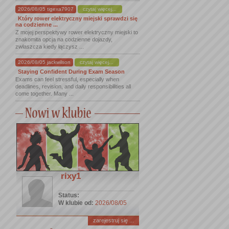
2026/08/05 tigexa7907
czytaj więcej...
Który rower elektryczny miejski sprawdzi się
na codzienne ...
Z mojej perspektywy rower elektryczny miejski to
znakomita opcja na codzienne dojazdy,
zwłaszcza kiedy łączysz ...
2026/08/05 jackwilson
czytaj więcej...
Staying Confident During Exam Season
Exams can feel stressful, especially when
deadlines, revision, and daily responsibilities all
come together. Many ...
rixy1
Status:
W klubie od:
2026/08/05
zarejestruj się ...