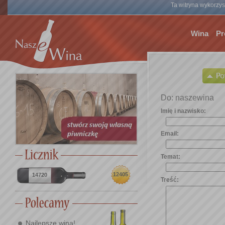
Ta witryna wykorzyst
Wina
Pr
Do: naszewina
Imię i nazwisko:
Email:
Temat:
12405
14720
Treść:
Najlepsze wina!