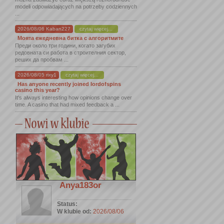
modeli odpowiadających na potrzeby codziennych
...
2026/08/06 Kaban227
czytaj więcej...
Моята ежедневна битка с алгоритмите
Преди около три години, когато загубих
редовната си работа в строителния сектор,
реших да пробвам ...
2026/08/05 rixy1
czytaj więcej...
Has anyone recently joined lordofspins
casino this year?
It's always interesting how opinions change over
time. A casino that had mixed feedback a ...
Anya183or
Status:
W klubie od:
2026/08/06