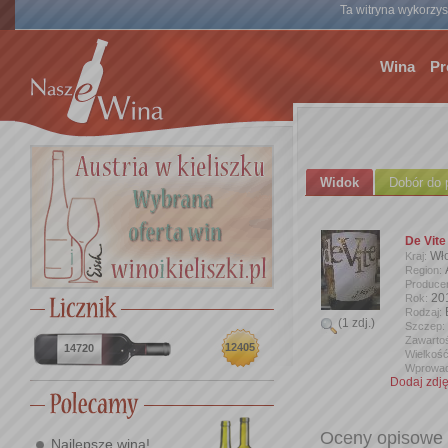
Ta witryna wykorzyst
Wina
Pr
Widok
Dobór do 
De Vite
Wł
Kraj:
Region:
Produce
20
Rok:
Rodzaj:
(1 zdj.)
Szczep:
Zawartoś
12405
14720
Wielkość
Wprowad
Dodaj zdję
Oceny opisowe
Najlepsze wina!