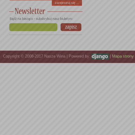
zarejestruj się ...
Copyright © 2008-2017 Nasze Wina | Powered by:
|
Mapa strony