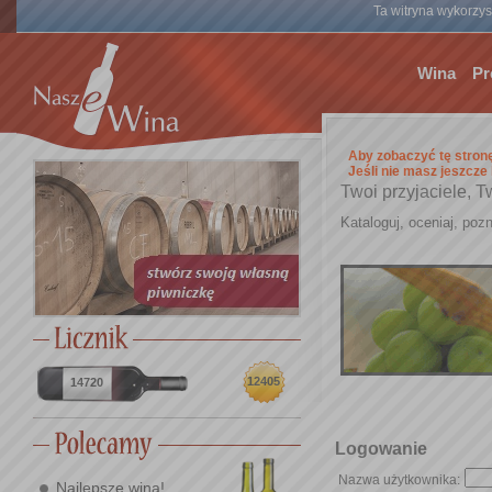
Ta witryna wykorzyst
Wina
Pr
Aby zobaczyć tę stron
Jeśli nie masz jeszcze
Twoi przyjaciele, T
Kataloguj, oceniaj, pozn
12405
14720
Logowanie
Nazwa użytkownika:
Najlepsze wina!