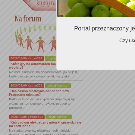
Portal przeznaczony je
Czy uko
2026/08/06 Kaban227
czytaj więcej...
Które gry na automatach mają najlepsze
wypłaty?
No więc siadajcie, bo opowiem wam, jak to jest,
kiedy traktujecie kasyno nie jak rozrywkę, ...
2026/08/06 Kaban227
czytaj więcej...
Has casino slotroyals added the new
Pragmatic releases?
Κάθομαι τώρα σε μια καφετέρια στην άκρη της
πόλης, με τον φορητό υπολογιστή ανοιχτό
μπροστά ...
2026/08/06 gosibi1681
czytaj więcej...
Który rower elektryczny miejski sprawdzi się
na codzienne ...
Na rynku rowerów elektrycznych miejskich
można zauważyć coraz większą różnorodność