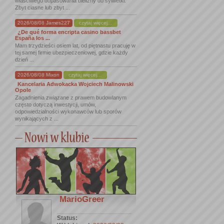
właściwego dopasowania bielizny do sylwetki.
Zbyt ciasne lub zbyt ...
2026/08/08 James227
czytaj więcej...
¿De qué forma encripta casino bassbet
España los ...
Mam trzydzieści osiem lat, od piętnastu pracuję w
tej samej firmie ubezpieczeniowej, gdzie każdy
dzień ...
2026/08/08 Mixon
czytaj więcej...
Kancelaria Adwokacka Wojciech Malinowski
Opole
Zagadnienia związane z prawem budowlanym
często dotyczą inwestycji, umów,
odpowiedzialności wykonawców lub sporów
wynikających z ...
MarioGreer
Status: