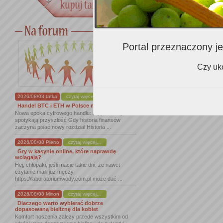
Portal przeznaczony je
Czy uko
2026/08/08 tatka
czytaj więcej...
Handel BTC i ETH w Polsce na nowym ...
Nowa epoka cyfrowego handlu: kryptowaluty
spotykają przyszłość Gdy historia finansów
zaczyna pisać nowy rozdział Historia ...
2026/08/08 Pierro
czytaj więcej...
Gry w kasynie online, które naprawdę
wciągają?
Hej, chłopaki, jeśli macie takie dni, że nawet
czytanie maili już męczy,
https://laboratoriumwody.com.pl może dać ...
2026/08/08 Mixon
czytaj więcej...
Dlaczego warto wybierać dobrze
dopasowaną bieliznę dla kobiet
Komfort noszenia zależy przede wszystkim od