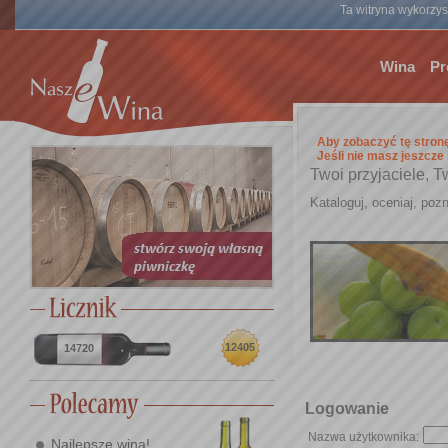
Ta witryna wykorzyst
Wina
Pr
Aby zobaczyć tę stron
Jeśli nie masz jeszcze
Twoi przyjaciele, T
Kataloguj, oceniaj, pozn
12405
14720
Logowanie
Nazwa użytkownika:
Najlepsze wina!