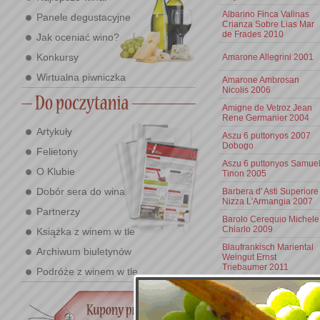
Albarino Finca Valinas
Panele degustacyjne
Crianza Sobre Lias Mar
de Frades 2010
Jak oceniać wino?
Konkursy
Amarone Allegrini 2001
Wirtualna piwniczka
Amarone Ambrosan
Nicolis 2006
Amigne de Vetroz Jean
Rene Germanier 2004
Artykuły
Aszu 6 puttonyos 2007
Dobogo
Felietony
Aszu 6 puttonyos Samue
O Klubie
Tinon 2005
Dobór sera do wina
Barbera d' Asti Superiore
Nizza L'Armangia 2007
Partnerzy
Barolo Cerequio Michele
Chiarlo 2009
Książka z winem w tle
Blaufrankisch Mariental
Archiwum biuletynów
Weingut Ernst
Triebaumer 2011
Podróże z winem w tle
Blaufrankisch V-max DA
Reserve Weingut Joseph
Reumann, Deutschkreut
2011