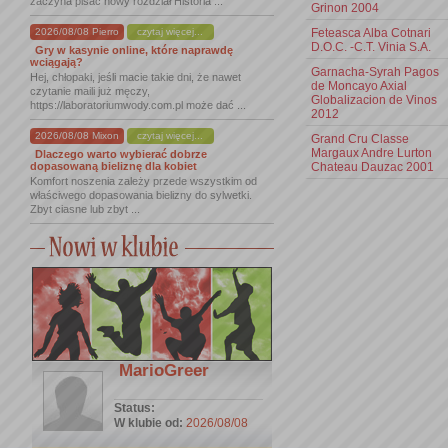
zaczyna pisać nowy rozdział Historia ...
Grinon 2004
Feteasca Alba Cotnari
2026/08/08 Pierro
czytaj więcej...
D.O.C. -C.T. Vinia S.A.
Gry w kasynie online, które naprawdę
wciągają?
Garnacha-Syrah Pagos
Hej, chłopaki, jeśli macie takie dni, że nawet
de Moncayo Axial
czytanie maili już męczy,
Globalizacion de Vinos
https://laboratoriumwody.com.pl może dać ...
2012
2026/08/08 Mixon
czytaj więcej...
Grand Cru Classe
Margaux Andre Lurton
Dlaczego warto wybierać dobrze
Chateau Dauzac 2001
dopasowaną bieliznę dla kobiet
Komfort noszenia zależy przede wszystkim od
właściwego dopasowania bielizny do sylwetki.
Zbyt ciasne lub zbyt ...
MarioGreer
Status:
W klubie od:
2026/08/08