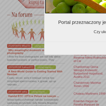
Brut Vintage Champagn
Louis Roederer 2004
Cabernet Sauvignon
Cabernet Franc Tiffan's
2007
Portal przeznaczony je
Castello di Monna Lisa
Chianti Classico Riserva,
Czy uko
Vignamaggio, 2004
Castillo Ygay Gran
Reserva Especial Rioja
Marques De Murrieta
2026/08/09 Mila234
czytaj więcej...
2001
Why meaningful moments matter in
photography
Champagne Brut Grande
I think the best photographs are not only about
Reserve Alfred Rothschil
beautiful locations or perfect poses. They ...
et Cie
Chardonnay Gloria
2026/08/08 Kaban227
czytaj więcej...
Weingut Kollwentz,
A Real-World Guide to Getting Started With
Burgerland-Hugelland,
Mostbet
Austria 2011
Скажу чесно: коли я вперше почув про
популярні крипто казино, я думав, що це
Chardonnay Marimar
чергова ...
Torres 1996
2026/08/08 tatka
czytaj więcej...
Chateau Martinens 1999
Handel BTC i ETH w Polsce na nowym ...
Nowa epoka cyfrowego handlu: kryptowaluty
Emeritvs Pagos de
spotykają przyszłość Gdy historia finansów
Familia Marques de