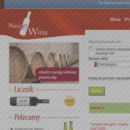
Ta witryna wykorzyst
Wina
Pr
Wyszukiwanie win:
Jeżeli chcesz wyszuka
naciśnij "ok".
Nazwa wina
Dodaj kryterium wyszuki
12405
14720
Nazwa v
"Virgille Roughe" Virgile
Joly 2006
Najlepsze wina!