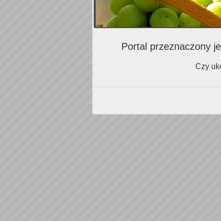
Portal przeznaczony je
Czy uko