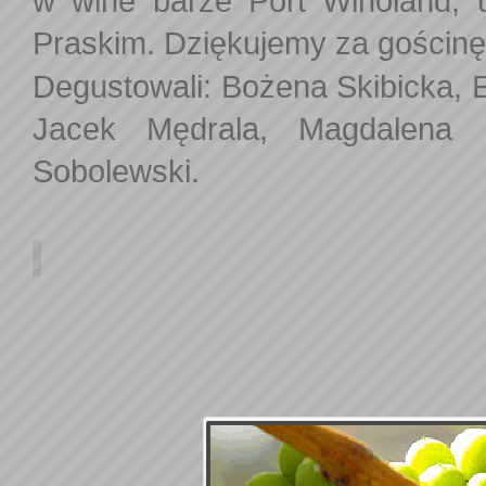
w wine barze Port Winoland, 
Praskim. Dziękujemy za gościnę 
Degustowali: Bożena Skibicka, 
Jacek Mędrala, Magdalena Po
Sobolewski.