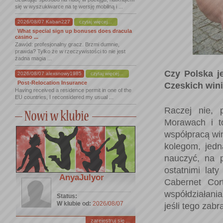
się w wyszukiwarce na tę wersję mobilną i ...
2026/08/07 Kaban227
czytaj więcej...
What special sign up bonuses does dracula
casino ...
Zawód: profesjonalny gracz. Brzmi dumnie,
prawda? Tylko że w rzeczywistości to nie jest
żadna magia ...
Czy Polska j
2026/08/07 alexsnowy1985
czytaj więcej...
Post-Relocation Insurance
Czeskich win
Having received a residence permit in one of the
EU countries, I reconsidered my usual ...
Raczej nie, 
Morawach i to
współpracą win
kolegom, jedn
nauczyć, na 
ostatnimi lat
AnyaJulyor
Cabernet Cort
współdziałani
Status:
W klubie od:
2026/08/07
jeśli tego zab
zarejestruj się ...