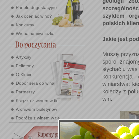
geologii zb
Panele degustacyjne
szczególnośc
szyldem org
Jak oceniać wino?
polskich klie
Konkursy
Wirtualna piwniczka
Jakie jest po
Muszę przyzna
Artykuły
sporo znajom
Felietony
słychać u was
O Klubie
konkurencja 
Dobór sera do wina
winiarstwa; k
koledzy z poł
Partnerzy
win.
Książka z winem w tle
Archiwum biuletynów
Podróże z winem w tle