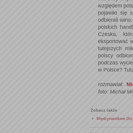
względem poten
pojawiło się 
odbierali wino
polskich hand
Czeska, któ
eksportować w
tutejszych m
polscy odbior
podczas wycie
w Polsce? Tuta
rozmawiał:
Mi
foto: Michał M
Zobacz także
Międzynarodowe Dni 