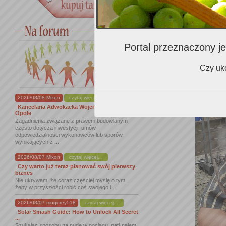
Portal przeznaczony je
Czy uko
2026/08/08 Mixon
czytaj więcej...
Kancelaria Adwokacka Wojciech Malinowski
Opole
Zagadnienia związane z prawem budowlanym
często dotyczą inwestycji, umów,
odpowiedzialności wykonawców lub sporów
wynikających z ...
2026/08/07 Mixon
czytaj więcej...
Czy warto już teraz planować swój pierwszy
biznes
Nie ukrywam, że coraz częściej myślę o tym,
żeby w przyszłości robić coś swojego i ...
2026/08/07 mogorey518
czytaj więcej...
Solar Smash Guide: How to Unlock All Secret
...
Szukając sposobu na nudę w pociągu, natknąłem