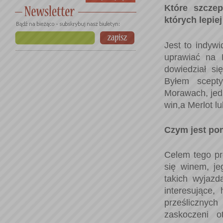
Które szcze
których lepie
Jest to indyw
uprawiać na 
dowiedział s
Byłem scept
Morawach, jed
win,a Merlot l
Czym jest po
Celem tego pro
się winem, je
takich wyjaz
interesujące
prześlicznych
zaskoczeni o