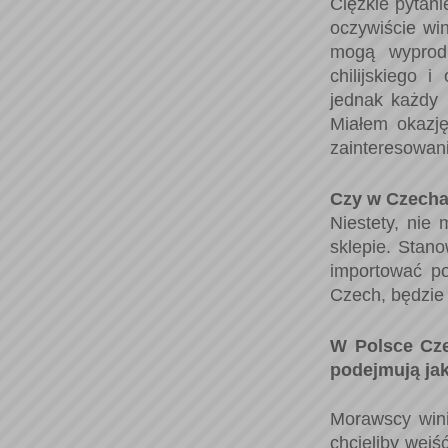
Ciężkie pytani
oczywiście win
mogą wyprod
chilijskiego 
jednak każdy 
Miałem okazję
zainteresowan
Czy w Czecha
Niestety, nie
sklepie. Stan
importować po
Czech, będzie 
W Polsce Cze
podejmują jak
Morawscy wini
chcieliby wejść