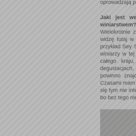
oprowadzają po
Jaki jest w
winiarstwem
Wielokrotnie 
widzę tutaj w
przykład Sey 
winiarzy w te
całego kraj
degustacjach
powinno znajd
Czasami mam w
się tym nie i
bo bez tego n