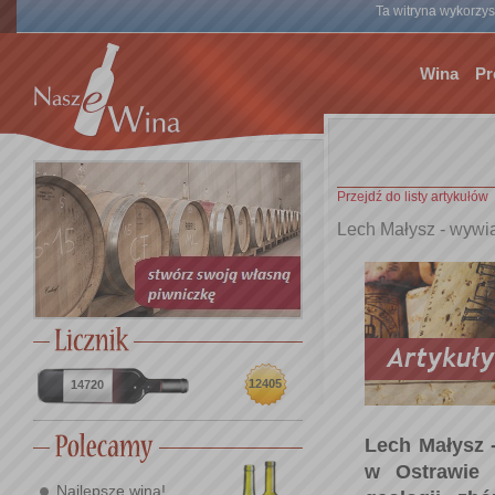
Ta witryna wykorzyst
Wina
Pr
Przejdź do listy artykułów
Lech Małysz - wywi
12405
14720
Lech Małysz 
w Ostrawie 
Najlepsze wina!