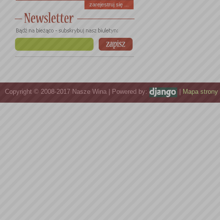
zarejestruj się ...
Copyright © 2008-2017 Nasze Wina | Powered by:
|
Mapa strony