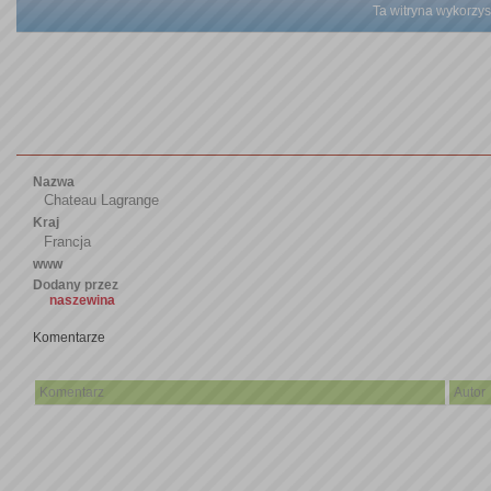
Ta witryna wykorzyst
Nazwa
Chateau Lagrange
Kraj
Francja
www
Dodany przez
naszewina
Komentarze
Komentarz
Autor