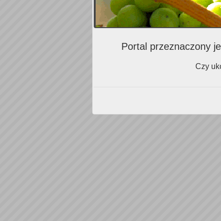
Portal przeznaczony je
Czy uko