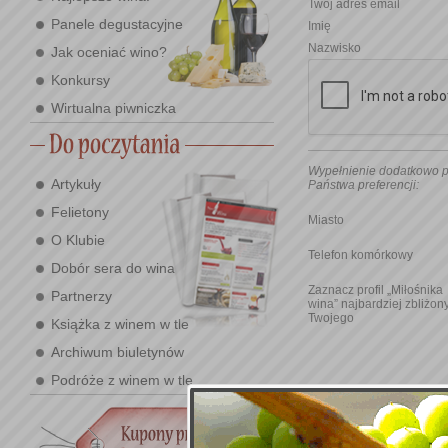
Twój adres email
Panele degustacyjne
Imię
Nazwisko
Jak oceniać wino?
Konkursy
Wirtualna piwniczka
Wypełnienie dodatkowo p
Artykuły
Państwa preferencji:
Felietony
Miasto
O Klubie
Telefon komórkowy
Dobór sera do wina
Zaznacz profil „Miłośnika
Partnerzy
wina” najbardziej zbliżon
Twojego
Książka z winem w tle
Archiwum biuletynów
Podróże z winem w tle