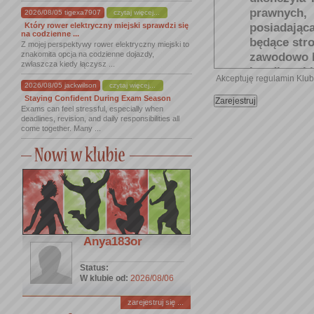
prawnych,
2026/08/05 tigexa7907
czytaj więcej...
posiadając
Który rower elektryczny miejski sprawdzi się
na codzienne ...
będące str
Z mojej perspektywy rower elektryczny miejski to
znakomita opcja na codzienne dojazdy,
zawodowo lu
zwłaszcza kiedy łączysz ...
handlowej l
Akceptuję regulamin Klu
VIP/UŻYT
2026/08/05 jackwilson
czytaj więcej...
Staying Confident During Exam Season
lat wprowa
Exams can feel stressful, especially when
rekomenda
deadlines, revision, and daily responsibilities all
come together. Many ...
korzystani
Administrat
GOŚĆ KL
przedsięb
usługową
Administra
warunkach 
REGULAMI
Anya183or
świadczenia
USŁUGI
- u
Status:
W klubie od:
2026/08/06
opisane na
„
Opis
Usł
zarejestruj się ...
Użytkowni