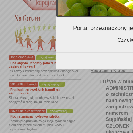
Gdzie najczęściej kupuje
wino?
Portal przeznaczony je
Czy uko
Czy wyrażasz zgodę na
otrzymywanie:
2026/08/05 rixy1
czytaj więcej...
Has anyone recently joined lordofspins
casino this year?
Regulamin Klubu
It's always interesting how opinions change over
time. A casino that had mixed feedback a ...
1.Użyte w nini
2026/08/05 Hernyk
czytaj więcej...
ADMINIST
Przejście ze zwykłych baterii na
akumulatorki
o technicz
Siema. Muszę się trochę wyżalić i przy okazji
handlowego
podpytać o radę, bo już mnie krew ...
zarejest
2026/08/05 cosetteblack
czytaj więcej...
numerem 0
Nocna zmiana i cyfrowa ruletka
Stępińskiej
Jestem programistą, więc moje życie to ciągłe
CZŁONEK 
siedzenie przed ekranem, picie kawy i
poprawianie błędów, ...
ukończyła 