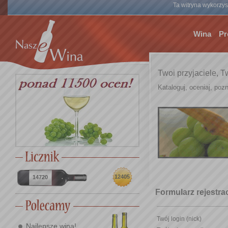
Ta witryna wykorzyst
Wina
Pr
Twoi przyjaciele, T
Kataloguj, oceniaj, pozn
12405
14720
Formularz rejestr
Twój login (nick)
Najlepsze wina!