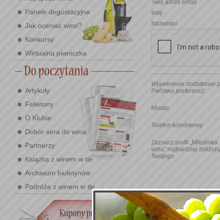
Twój adres email
Panele degustacyjne
Imię
Nazwisko
Jak oceniać wino?
Konkursy
Wirtualna piwniczka
Wypełnienie dodatkowo p
Artykuły
Państwa preferencji:
Felietony
Miasto
O Klubie
Telefon komórkowy
Dobór sera do wina
Zaznacz profil „Miłośnika
Partnerzy
wina” najbardziej zbliżon
Twojego
Książka z winem w tle
Archiwum biuletynów
Podróże z winem w tle