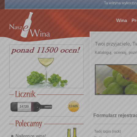
Ta witryna wykorzyst
Wina
Pr
Twoi przyjaciele, T
Kataloguj, oceniaj, pozn
12405
14720
Formularz rejestr
Twój login (nick)
Najlepsze wina!