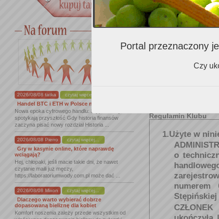
Gdzie najczęściej kupuje
wino?
Portal przeznaczony je
Czy uko
Czy wyrażasz zgodę na
otrzymywanie:
2026/08/08 tatka
czytaj więcej...
Handel BTC i ETH w Polsce na nowym ...
Nowa epoka cyfrowego handlu: kryptowaluty
Regulamin Klubu
spotykają przyszłość Gdy historia finansów
zaczyna pisać nowy rozdział Historia ...
1.Użyte w nini
2026/08/08 Pierro
czytaj więcej...
ADMINIST
Gry w kasynie online, które naprawdę
o technicz
wciągają?
Hej, chłopaki, jeśli macie takie dni, że nawet
handlowego
czytanie maili już męczy,
zarejest
https://laboratoriumwody.com.pl może dać ...
numerem 0
2026/08/08 Mixon
czytaj więcej...
Stępińskiej
Dlaczego warto wybierać dobrze
dopasowaną bieliznę dla kobiet
CZŁONEK 
Komfort noszenia zależy przede wszystkim od
ukończyła 