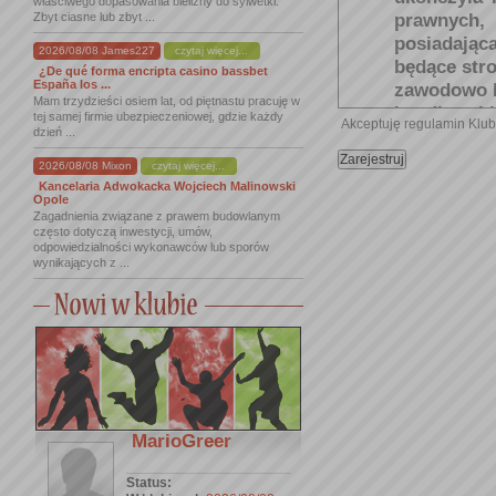
właściwego dopasowania bielizny do sylwetki.
prawnych,
Zbyt ciasne lub zbyt ...
posiadając
2026/08/08 James227
czytaj więcej...
będące str
¿De qué forma encripta casino bassbet
España los ...
zawodowo lu
Mam trzydzieści osiem lat, od piętnastu pracuję w
handlowej l
tej samej firmie ubezpieczeniowej, gdzie każdy
Akceptuję regulamin Klu
dzień ...
VIP/UŻYT
lat wprowa
2026/08/08 Mixon
czytaj więcej...
rekomenda
Kancelaria Adwokacka Wojciech Malinowski
Opole
korzystani
Zagadnienia związane z prawem budowlanym
Administrat
często dotyczą inwestycji, umów,
odpowiedzialności wykonawców lub sporów
GOŚĆ KL
wynikających z ...
przedsięb
usługową
Administra
warunkach 
REGULAMI
świadczenia
USŁUGI
- u
MarioGreer
opisane na
„
Opis
Usł
Status:
Użytkowni