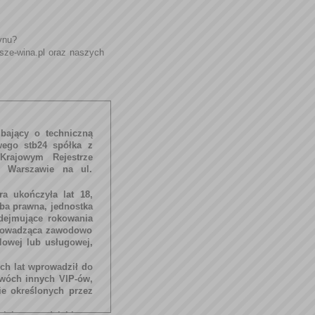
ynu?
sze-wina.pl oraz naszych
bający o techniczną
wego stb24 spółka z
Krajowym Rejestrze
 Warszawie na ul.
a ukończyła lat 18,
ba prawna, jednostka
odejmujące rokowania
prowadząca zawodowo
dlowej lub usługowej,
ch lat wprowadził do
dwóch innych VIP-ów,
ie określonych przez