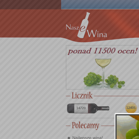
12405
14720
Najlepsze wina!