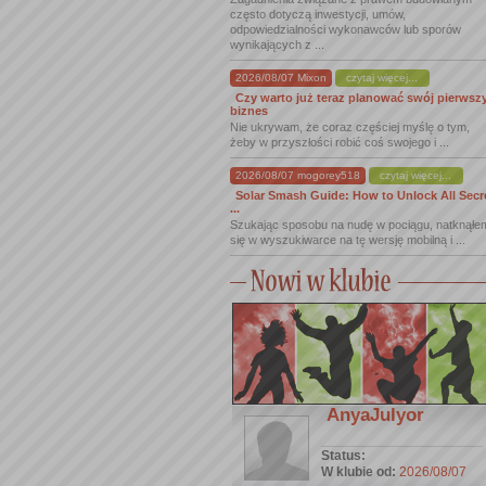
często dotyczą inwestycji, umów,
odpowiedzialności wykonawców lub sporów
wynikających z ...
2026/08/07 Mixon
czytaj więcej...
Czy warto już teraz planować swój pierwsz
biznes
Nie ukrywam, że coraz częściej myślę o tym,
żeby w przyszłości robić coś swojego i ...
2026/08/07 mogorey518
czytaj więcej...
Solar Smash Guide: How to Unlock All Secr
...
Szukając sposobu na nudę w pociągu, natknąłe
się w wyszukiwarce na tę wersję mobilną i ...
AnyaJulyor
Status:
W klubie od:
2026/08/07