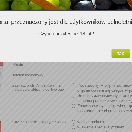
*
Twój adres email
Imię
Nazwisko
rtal przeznaczony jest dla użytkowników pełnoletn
Czy ukończyłeś już 18 lat?
Wypełnienie dodatkowo poniższych danych pozwoli nam przesyłać informa
TAK
Państwa preferencji:
Miasto
Telefon komórkowy
Podstawowy – piję wino, niewi
Zaznacz profil „Miłośnika wina”
najbardziej zbliżony do Twojego
chętnie dowiem się czegoś więc
Średnio zaawansowany – piję wi
i chętnie poszerzę swoją wiedz
Zaawansowany – piję wino, sp
jego temat, ale chętnie poszer
w hipermarkecie
Gdzie najczęściej kupujesz wino?
w sklepie specjalistycznym