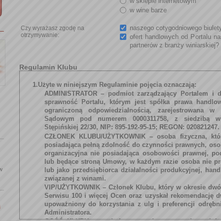
w sklepie internetowym
w wine barze
naszego cotygodniowego biulet
Czy wyrażasz zgodę na
otrzymywanie:
ofert handlowych od Portalu na
partnerów z branży winiarskiej?
Regulamin Klubu
1.Użyte w niniejszym Regulaminie pojęcia oznaczają:
ADMINISTRATOR
– podmiot zarządzający Portalem i d
sprawność Portalu, którym jest spółka prawa handlo
ograniczoną odpowiedzialnością, zarejestrowana w 
Sądowym pod numerem 0000311758, z siedzibą w
Stępińskiej 22/30, NIP: 895-192-95-15; REGON: 020821247.
CZŁONEK KLUBU/UŻYTKOWNIK
– osoba fizyczna, któr
posiadająca pełną zdolność do czynności prawnych, oso
organizacyjna nie posiadająca osobowości prawnej, p
lub będące stroną Umowy, w każdym razie osoba nie 
lub jako przedsiębiorca działalności produkcyjnej, han
 w
związanej z winami.
VIP/UŻYTKOWNIK
– Członek Klubu, który w okresie dwó
Serwisu 100 i więcej Ocen oraz uzyskał rekomendację 
upoważniony do korzystania z ulg i preferencji odrębn
i
Administratora.