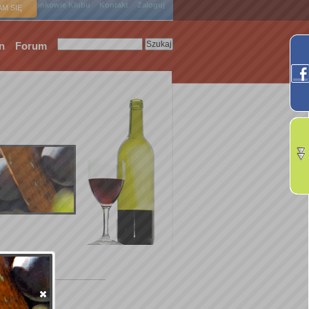
ówna
Członkowie Klubu
Kontakt
Zaloguj
M SIĘ
n
Forum
.