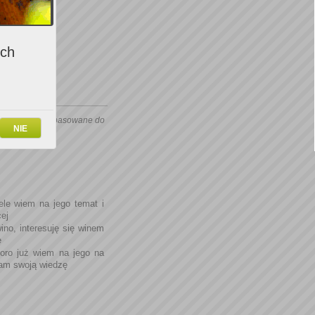
ich
cje i oferty dopasowane do
NIE
ele wiem na jego temat i
ej
no, interesuję się winem
ę
oro już wiem na jego na
zam swoją wiedzę