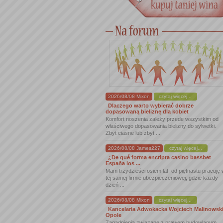
2026/08/08 Mixon
czytaj więcej...
Dlaczego warto wybierać dobrze
dopasowaną bieliznę dla kobiet
Komfort noszenia zależy przede wszystkim od
właściwego dopasowania bielizny do sylwetki.
Zbyt ciasne lub zbyt ...
2026/08/08 James227
czytaj więcej...
¿De qué forma encripta casino bassbet
España los ...
Mam trzydzieści osiem lat, od piętnastu pracuję
tej samej firmie ubezpieczeniowej, gdzie każdy
dzień ...
2026/08/08 Mixon
czytaj więcej...
Kancelaria Adwokacka Wojciech Malinowsk
Opole
Zagadnienia związane z prawem budowlanym