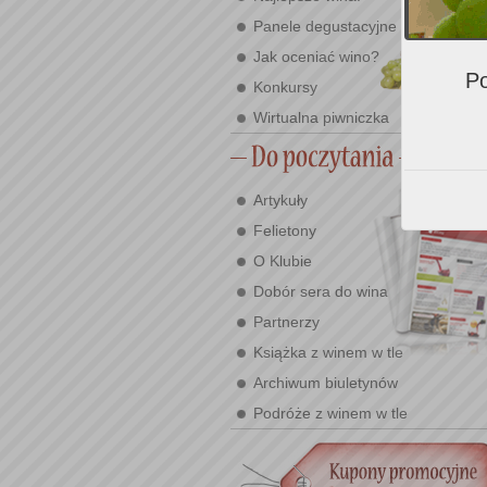
Panele degustacyjne
Jak oceniać wino?
Po
Konkursy
Wirtualna piwniczka
Artykuły
Felietony
O Klubie
Dobór sera do wina
Partnerzy
Książka z winem w tle
Archiwum biuletynów
Podróże z winem w tle