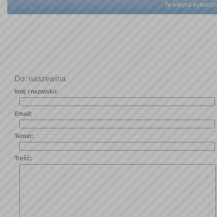
Ta witryna wykorzyst
Do: naszewina
Imię i nazwisko:
Email:
Temat:
Treść: