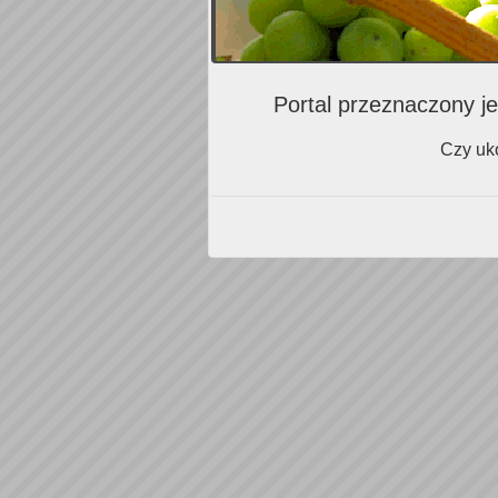
Portal przeznaczony je
Czy uko