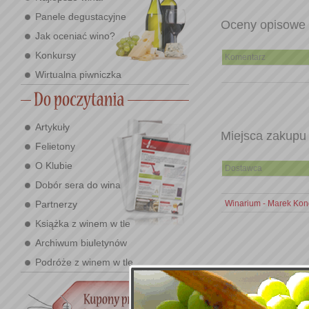
Panele degustacyjne
Oceny opisowe
Jak oceniać wino?
Konkursy
Komentarz
Wirtualna piwniczka
Artykuły
Miejsca zakupu
Felietony
O Klubie
Dostawca
Dobór sera do wina
Partnerzy
Winarium - Marek Kond
Książka z winem w tle
Archiwum biuletynów
Podróże z winem w tle