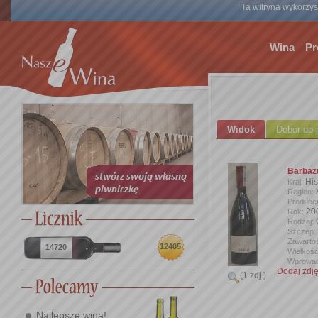
Ta witryna wykorzyst
Wina
Pr
Widok
Dobór do 
Barbazu
Hi
Kraj:
Region:
Produce
20
Rok:
Rodzaj:
Szczep:
Zawartoś
12405
14720
Wielkość
Wprowad
Dodaj zdję
(1 zdj.)
Najlepsze wina!