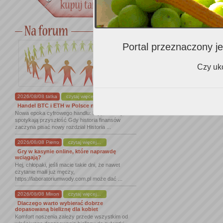
Portal przeznaczony je
Czy uko
2026/08/08 tatka
czytaj więcej...
Handel BTC i ETH w Polsce na nowym ...
Nowa epoka cyfrowego handlu: kryptowaluty
spotykają przyszłość Gdy historia finansów
zaczyna pisać nowy rozdział Historia ...
2026/08/08 Pierro
czytaj więcej...
Gry w kasynie online, które naprawdę
wciągają?
Hej, chłopaki, jeśli macie takie dni, że nawet
czytanie maili już męczy,
https://laboratoriumwody.com.pl może dać ...
2026/08/08 Mixon
czytaj więcej...
Dlaczego warto wybierać dobrze
dopasowaną bieliznę dla kobiet
Komfort noszenia zależy przede wszystkim od