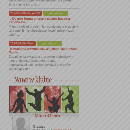
właściwego dopasowania bielizny do sylwetki.
Zbyt ciasne lub zbyt ...
2026/08/08 James227
czytaj więcej...
¿De qué forma encripta casino bassbet
España los ...
Mam trzydzieści osiem lat, od piętnastu pracuję w
tej samej firmie ubezpieczeniowej, gdzie każdy
dzień ...
2026/08/08 Mixon
czytaj więcej...
Kancelaria Adwokacka Wojciech Malinowski
Opole
Zagadnienia związane z prawem budowlanym
często dotyczą inwestycji, umów,
odpowiedzialności wykonawców lub sporów
wynikających z ...
MarioGreer
Status: