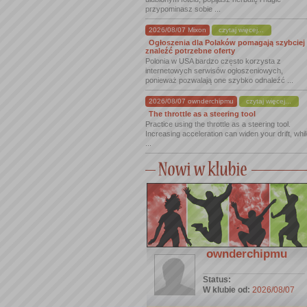
przypominasz sobie ...
2026/08/07 Mixon
czytaj więcej...
Ogłoszenia dla Polaków pomagają szybciej
znaleźć potrzebne oferty
Polonia w USA bardzo często korzysta z
internetowych serwisów ogłoszeniowych,
ponieważ pozwalają one szybko odnaleźć ...
2026/08/07 ownderchipmu
czytaj więcej...
The throttle as a steering tool
Practice using the throttle as a steering tool.
Increasing acceleration can widen your drift, whi
...
ownderchipmu
Status:
W klubie od:
2026/08/07