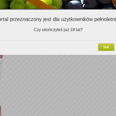
Hasło:
Zapamiętaj mnie:
rtal przeznaczony jest dla użytkowników pełnoletn
Zapomniałem hasła
Czy ukończyłeś już 18 lat?
TAK