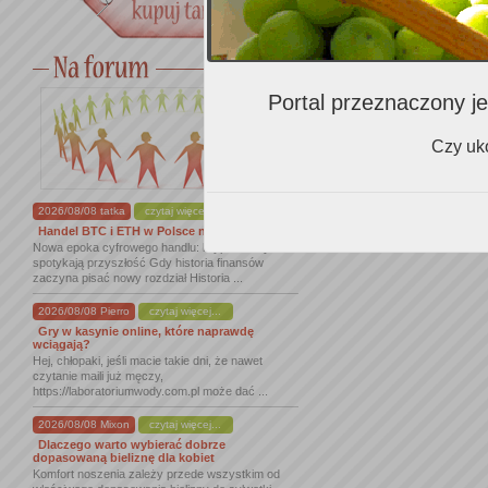
Portal przeznaczony je
Czy uko
2026/08/08 tatka
czytaj więcej...
Handel BTC i ETH w Polsce na nowym ...
Nowa epoka cyfrowego handlu: kryptowaluty
spotykają przyszłość Gdy historia finansów
zaczyna pisać nowy rozdział Historia ...
2026/08/08 Pierro
czytaj więcej...
Gry w kasynie online, które naprawdę
wciągają?
Hej, chłopaki, jeśli macie takie dni, że nawet
czytanie maili już męczy,
https://laboratoriumwody.com.pl może dać ...
2026/08/08 Mixon
czytaj więcej...
Dlaczego warto wybierać dobrze
dopasowaną bieliznę dla kobiet
Komfort noszenia zależy przede wszystkim od