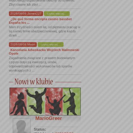
właściwego dopasowania bielizny do sylwetki.
Zbyt ciasne lub zbyt ...
2026/08/08 James227
czytaj więcej...
¿De qué forma encripta casino bassbet
España los ...
Mam trzydzieści osiem lat, od piętnastu pracuję w
tej samej firmie ubezpieczeniowej, gdzie każdy
dzień ...
2026/08/08 Mixon
czytaj więcej...
Kancelaria Adwokacka Wojciech Malinowski
Opole
Zagadnienia związane z prawem budowlanym
często dotyczą inwestycji, umów,
odpowiedzialności wykonawców lub sporów
wynikających z ...
MarioGreer
Status: