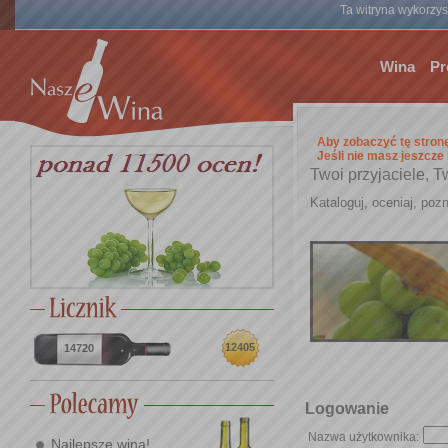
Ta witryna wykorzyst
Wina
Pr
Aby zobaczyć tę stron
Jeśli nie masz jeszcze
Twoi przyjaciele, T
Kataloguj, oceniaj, pozn
12405
14720
Logowanie
Nazwa użytkownika:
Najlepsze wina!