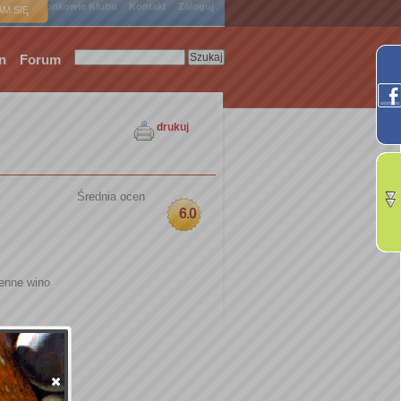
ówna
Członkowie Klubu
Kontakt
Zaloguj
M SIĘ
n
Forum
drukuj
Średnia ocen
6.0
enne wino