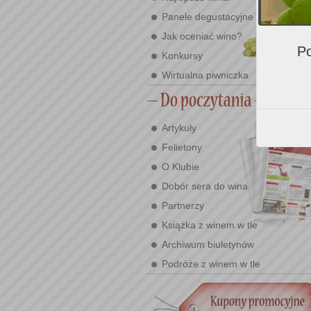
Panele degustacyjne
Jak oceniać wino?
Po
Konkursy
Wirtualna piwniczka
Artykuły
Felietony
O Klubie
Dobór sera do wina
Partnerzy
Książka z winem w tle
Archiwum biuletynów
Podróże z winem w tle