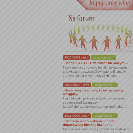
2026/08/08 tatka
czytaj więcej...
Handel BTC i ETH w Polsce na nowym ...
Nowa epoka cyfrowego handlu: kryptowaluty
spotykają przyszłość Gdy historia finansów
zaczyna pisać nowy rozdział Historia ...
2026/08/08 Pierro
czytaj więcej...
Gry w kasynie online, które naprawdę
wciągają?
Hej, chłopaki, jeśli macie takie dni, że nawet
czytanie maili już męczy,
https://laboratoriumwody.com.pl może dać ...
2026/08/08 Mixon
czytaj więcej...
Dlaczego warto wybierać dobrze
dopasowaną bieliznę dla kobiet
Komfort noszenia zależy przede wszystkim od