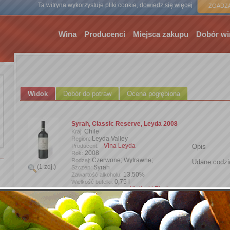
Strona gł
Ta witryna wykorzystuje pliki cookie,
dowiedz się więcej
ZGADZA
Wina
Producenci
Miejsca zakupu
Dobór wi
Widok
Dobór do potraw
Ocena pogłębiona
Syrah, Classic Reserve, Leyda 2008
Chile
Kraj:
Leyda Valley
Region:
Vina Leyda
Producent:
Opis
2008
Rok:
Czerwone; Wytrawne;
Rodzaj:
Udane codzi
(1 zdj.)
Syrah
Szczep:
13.50%
Zawartość alkoholu:
0,75 l
Wielkość butelki:
Kieliszki Eisch
Wprowadzone przez:
Dodaj zdjęcie
Oceny opisowe