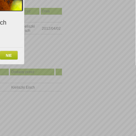
Ocena
Przez
Dnia
ich
Kieliszki
6
2012/04/02
Eisch
NIE
Dodany przez
Kieliszki Eisch