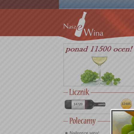
12405
14720
Najlepsze wina!