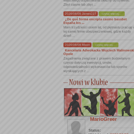
właściwego dopasowania bielizny do sylwetki.
Zbyt ciasne lub zbyt ...
2026/08/08 James227
czytaj więcej...
¿De qué forma encripta casino bassbet
España los ...
Mam trzydzieści osiem lat, od piętnastu pracuję
tej samej firmie ubezpieczeniowej, gdzie każdy
dzień ...
2026/08/08 Mixon
czytaj więcej...
Kancelaria Adwokacka Wojciech Malinowsk
Opole
Zagadnienia związane z prawem budowlanym
często dotyczą inwestycji, umów,
odpowiedzialności wykonawców lub sporów
wynikających z ...
MarioGreer
Status: