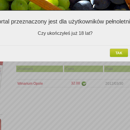
Komentarz
rtal przeznaczony jest dla użytkowników pełnoletn
W nosie dojrzałe ciemne owoce, zielony pieprz ,skóra, nuty tostowe.
sporo ciała, niezła beczka.
Czy ukończyłeś już 18 lat?
TAK
Miejsca zakupu
Dostawca
Cena
Data
32.00
Winarium Opole
2012/03/30