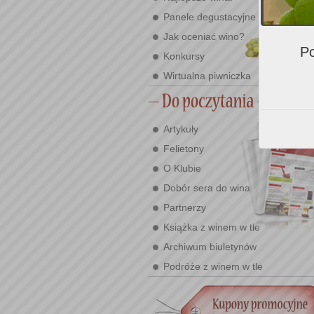
Panele degustacyjne
Jak oceniać wino?
Po
Konkursy
Wirtualna piwniczka
Artykuły
Felietony
O Klubie
Dobór sera do wina
Partnerzy
Książka z winem w tle
Archiwum biuletynów
Podróże z winem w tle