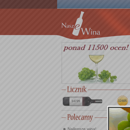
12405
14720
Najlepsze wina!