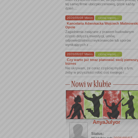
tej samej firmie ubezpieczeniowej, gdzie każdy
dzień ...
2026/08/08 Mixon
czytaj więcej...
Kancelaria Adwokacka Wojciech Malinowsk
Opole
Zagadnienia związane z prawem budowlanym
często dotyczą inwestycji, umów,
odpowiedzialności wykonawców lub sporów
wynikających z ...
2026/08/07 Mixon
czytaj więcej...
Czy warto już teraz planować swój pierwsz
biznes
Nie ukrywam, że coraz częściej myślę o tym,
żeby w przyszłości robić coś swojego i ...
AnyaJulyor
Status: