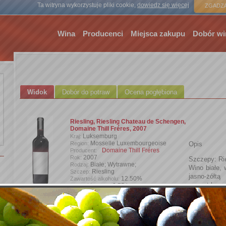
Strona gł
Ta witryna wykorzystuje pliki cookie,
dowiedz się więcej
ZGADZA
Wina
Producenci
Miejsca zakupu
Dobór wi
Widok
Dobór do potraw
Ocena pogłębiona
Riesling, Riesling Chateau de Schengen,
Domaine Thill Fréres, 2007
Luksemburg
Kraj:
Mosselle Luxembourgeoise
Region:
Opis
Domaine Thill Fréres
Producent:
2007
Rok:
Szczepy: Rie
Białe; Wytrawne;
Rodzaj:
Wino białe, 
Riesling
Szczep:
jasno-żółt
12.50%
Zawartość alkoholu:
aromat łączą
0,75 l
Wielkość butelki:
Krzysztof
Wprowadzone przez:
tonacji cytry
Dodaj zdjęcie
Oceny opisowe