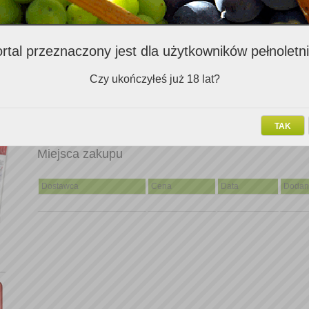
Komentarz
rtal przeznaczony jest dla użytkowników pełnoletn
Znakomity balans pomiędzy słodyczą i kwasowością. Wino eleganckie,
wspaniale spasowało się ze szparagami a sosem holenderskim. W sm
Czy ukończyłeś już 18 lat?
owoce południowe, gruszka i dobrze wyczuwalna kwasowość. Trochę
nam przypominało nasze ulubione szwajcarskie wino. Polecam.
TAK
Miejsca zakupu
Dostawca
Cena
Data
Dodan