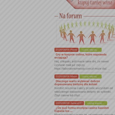
2026/08/08 Pierro
czytaj więcej...
Gry w kasynie online, które naprawdę
wciągają?
Hej, chłopaki, jeśli macie takie dni, że nawet
czytanie maili już męczy,
https://laboratoriumwody.com.pl może dać ...
2026/08/08 Mixon
czytaj więcej...
Dlaczego warto wybierać dobrze
dopasowaną bieliznę dla kobiet
Komfort noszenia zależy przede wszystkim od
właściwego dopasowania bielizny do sylwetki.
Zbyt ciasne lub zbyt ...
2026/08/08 James227
czytaj więcej...
¿De qué forma encripta casino bassbet
España los ...
Mam trzydzieści osiem lat, od piętnastu pracuję