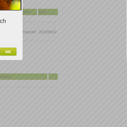
Ocena
Przez
Dnia
ich
aku
9
Krzysztof
2010/06/22
NIE
y przez