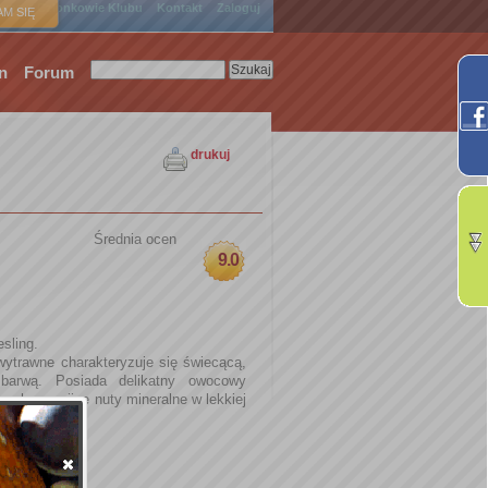
ówna
Członkowie Klubu
Kontakt
Zaloguj
M SIĘ
n
Forum
drukuj
Średnia ocen
9.0
sling.
wytrawne charakteryzuje się świecącą,
ą barwą. Posiada delikatny owocowy
cy harmonijne nuty mineralne w lekkiej
nowej.