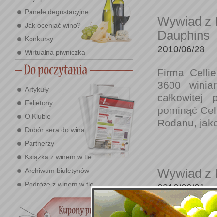
Panele degustacyjne
Wywiad z 
Jak oceniać wino?
Dauphins
Konkursy
2010/06/28
Wirtualna piwniczka
Firma Celli
3600 winia
Artykuły
całkowitej
Felietony
pominąć Cell
O Klubie
Rodanu, jako 
Dobór sera do wina
Partnerzy
Książka z winem w tle
Archiwum biuletynów
Wywiad z 
Podróże z winem w tle
2010/06/21
Firma Rabwin