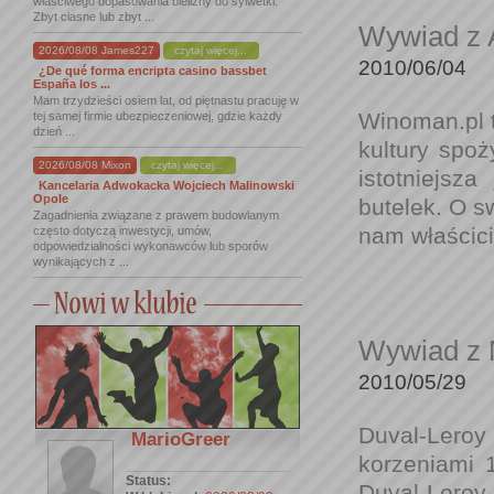
właściwego dopasowania bielizny do sylwetki.
Zbyt ciasne lub zbyt ...
Wywiad z 
2026/08/08 James227
czytaj więcej...
2010/06/04
¿De qué forma encripta casino bassbet
España los ...
Mam trzydzieści osiem lat, od piętnastu pracuję w
Winoman.pl t
tej samej firmie ubezpieczeniowej, gdzie każdy
dzień ...
kultury spoż
2026/08/08 Mixon
czytaj więcej...
istotniejsz
Kancelaria Adwokacka Wojciech Malinowski
Opole
butelek. O s
Zagadnienia związane z prawem budowlanym
nam właścici
często dotyczą inwestycji, umów,
odpowiedzialności wykonawców lub sporów
wynikających z ...
Wywiad z 
2010/05/29
Duval-Leroy
MarioGreer
korzeniami 
Status:
Duval-Leroy