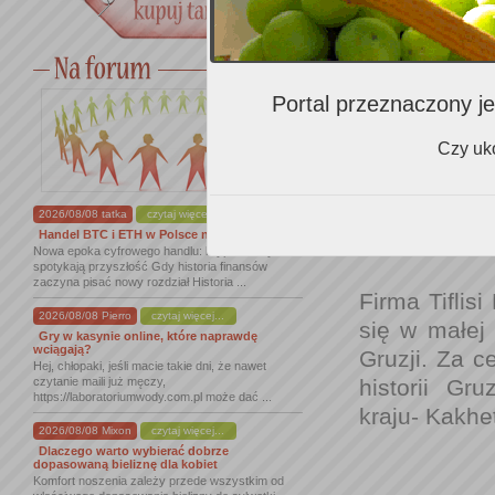
na którym 
ofercie ma 
winiarni –
kontynentalny
Portal przeznaczony je
Czy uko
Wywiad z D
2026/08/08 tatka
czytaj więcej...
Handel BTC i ETH w Polsce na nowym ...
2010/06/12
Nowa epoka cyfrowego handlu: kryptowaluty
spotykają przyszłość Gdy historia finansów
zaczyna pisać nowy rozdział Historia ...
Firma Tiflis
2026/08/08 Pierro
czytaj więcej...
się w małej 
Gry w kasynie online, które naprawdę
wciągają?
Gruzji. Za ce
Hej, chłopaki, jeśli macie takie dni, że nawet
historii Gr
czytanie maili już męczy,
https://laboratoriumwody.com.pl może dać ...
kraju- Kakheti
2026/08/08 Mixon
czytaj więcej...
Dlaczego warto wybierać dobrze
dopasowaną bieliznę dla kobiet
Komfort noszenia zależy przede wszystkim od