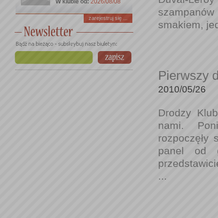
W klubie od:
2026/08/08
szampanów n
zarejestruj się ...
smakiem, jed
Pierwszy d
2010/05/26
Drodzy Klub
nami. Poni
rozpoczęły 
panel od 
przedstawici
...