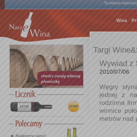
Ta witryna wykorzyst
Wina
Pr
Targi Wine&S
Wywiad z 
2010/07/06
Węgry słyną
jednej z na
rodzinna fi
12405
14720
winnice poł
metrów nad 
Najlepsze wina!