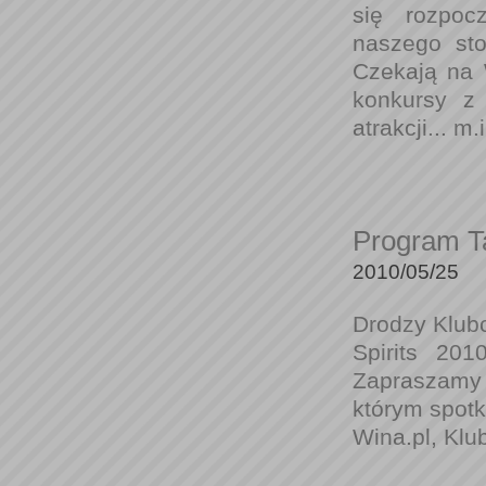
się rozpoc
naszego sto
Czekają na 
konkursy z 
atrakcji... m.i
Program T
2010/05/25
Drodzy Klubo
Spirits 201
Zapraszam
którym spotk
Wina.pl, Klu